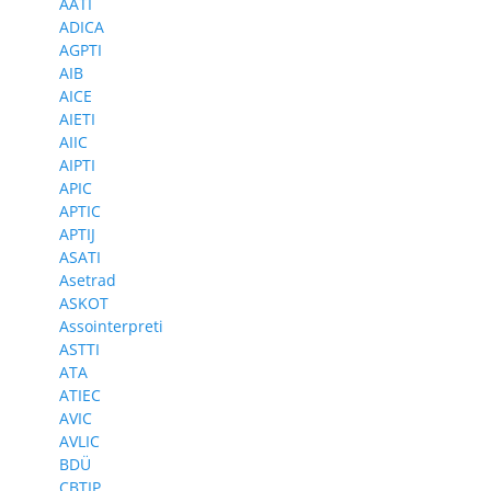
AATI
ADICA
AGPTI
AIB
AICE
AIETI
AIIC
AIPTI
APIC
APTIC
APTIJ
ASATI
Asetrad
ASKOT
Assointerpreti
ASTTI
ATA
ATIEC
AVIC
AVLIC
BDÜ
CBTIP