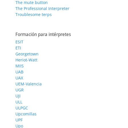
The mute button
The Professional Interpreter
Troublesome terps
Formación para intérpretes
ESIT
ETI
Georgetown
Heriot-Watt
MIIS
UAB
UAX
UEM-Valencia
UGR
UJI
ULL
ULPGC
Upcomillas
UPF
Upo