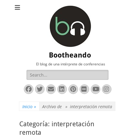
Bootheando
El blog de una intérprete de conferencias
Buscar:
Facebook
Twitter
Correo
LinkedIn
Pinterest
Flickr
YouTube
Instag
electrónico
Inicio
»
Archivo de »
interpretación remota
Categoría:
interpretación
remota