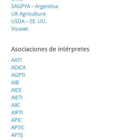
SAGPYA – Argentina
UK Agriculture
USDA – EE. UU.
Visavet
Asociaciones de intérpretes
AATI
ADICA
AGPTI
AIB
AICE
AIETI
AIIC
AIPTI
APIC
APTIC
APTIJ