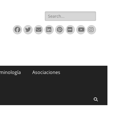
Buscar:
Facebook
Twitter
Correo
LinkedIn
Pinterest
Flickr
YouTube
Instagram
electrónico
minología
Asociaciones
Buscar