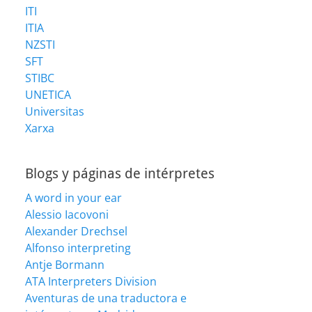
ITI
ITIA
NZSTI
SFT
STIBC
UNETICA
Universitas
Xarxa
Blogs y páginas de intérpretes
A word in your ear
Alessio Iacovoni
Alexander Drechsel
Alfonso interpreting
Antje Bormann
ATA Interpreters Division
Aventuras de una traductora e