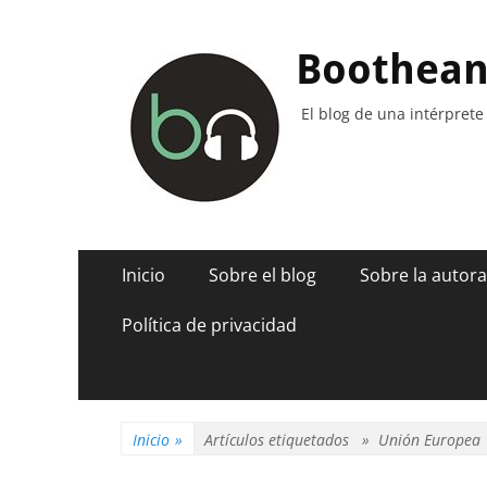
Boothea
El blog de una intérprete
Menú
Saltar
Inicio
Sobre el blog
Sobre la autora
al
principal
contenido
Política de privacidad
Inicio
»
Artículos etiquetados »
Unión Europea