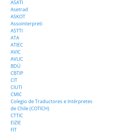
ASATI
Asetrad
ASKOT
Assointerpreti
ASTTI
ATA
ATIEC
AVIC
AVLIC
BDÜ
CBTIP
CIT
CIUTI
CMIC
Colegio de Traductores e Intérpretes
de Chile (COTICH)
CTTIC
EIZIE
FIT