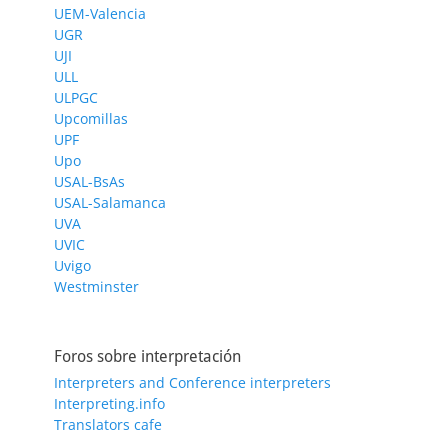
UEM-Valencia
UGR
UJI
ULL
ULPGC
Upcomillas
UPF
Upo
USAL-BsAs
USAL-Salamanca
UVA
UVIC
Uvigo
Westminster
Foros sobre interpretación
Interpreters and Conference interpreters
Interpreting.info
Translators cafe