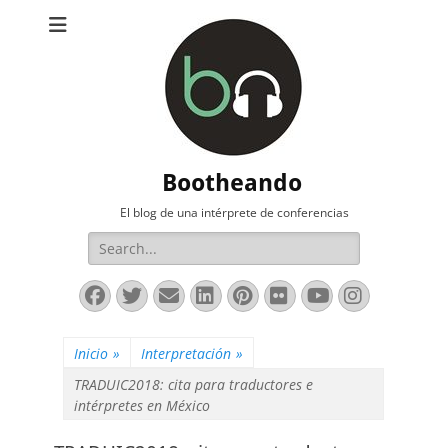
Bootheando
El blog de una intérprete de conferencias
Buscar:
Facebook
Twitter
Correo
LinkedIn
Pinterest
Flickr
YouTube
Instag
electrónico
Inicio
»
Interpretación
»
TRADUIC2018: cita para traductores e
intérpretes en México