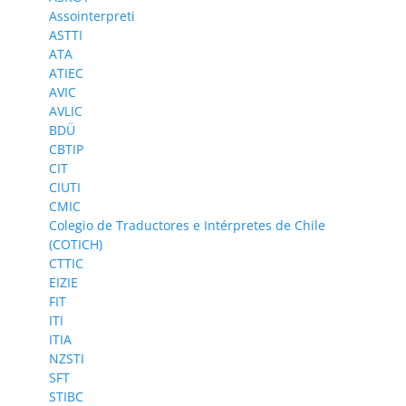
Assointerpreti
ASTTI
ATA
ATIEC
AVIC
AVLIC
BDÜ
CBTIP
CIT
CIUTI
CMIC
Colegio de Traductores e Intérpretes de Chile
(COTICH)
CTTIC
EIZIE
FIT
ITI
ITIA
NZSTI
SFT
STIBC