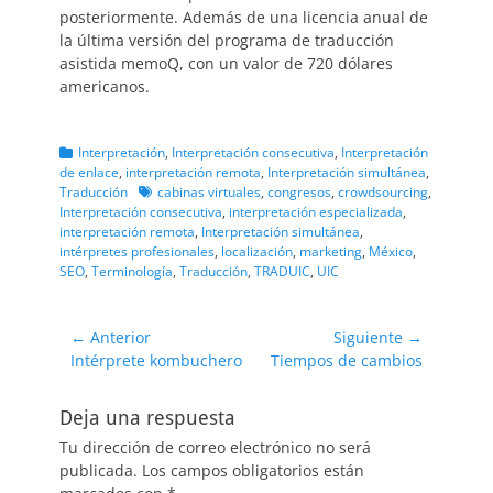
posteriormente. Además de una licencia anual de
la última versión del programa de traducción
asistida memoQ, con un valor de 720 dólares
americanos.
Categorias
Interpretación
,
Interpretación consecutiva
,
Interpretación
de enlace
,
interpretación remota
,
Interpretación simultánea
,
Etiquetas
Traducción
cabinas virtuales
,
congresos
,
crowdsourcing
,
Interpretación consecutiva
,
interpretación especializada
,
interpretación remota
,
Interpretación simultánea
,
intérpretes profesionales
,
localización
,
marketing
,
México
,
SEO
,
Terminología
,
Traducción
,
TRADUIC
,
UIC
Navegación
← Anterior
Siguiente →
Entrada
Entrada
Intérprete kombuchero
Tiempos de cambios
de
anterior:
siguiente:
entradas
Deja una respuesta
Tu dirección de correo electrónico no será
publicada.
Los campos obligatorios están