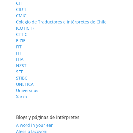
CIT
CIUTI
CMIC
Colegio de Traductores e Intérpretes de Chile
(COTICH)
CTTIC
EIZIE
FIT
ITI
ITIA
NZSTI
SFT
STIBC
UNETICA
Universitas
Xarxa
Blogs y páginas de intérpretes
A word in your ear
Alessio Iacovoni