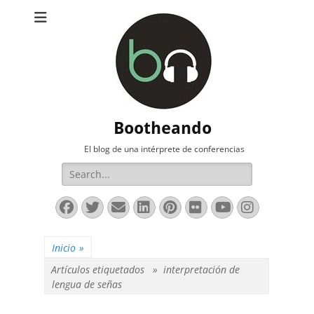
Bootheando
El blog de una intérprete de conferencias
Buscar:
Facebook
Twitter
Correo
LinkedIn
Pinterest
Flickr
YouTube
Instag
electrónico
Inicio
»
Artículos etiquetados »
interpretación de
lengua de señas