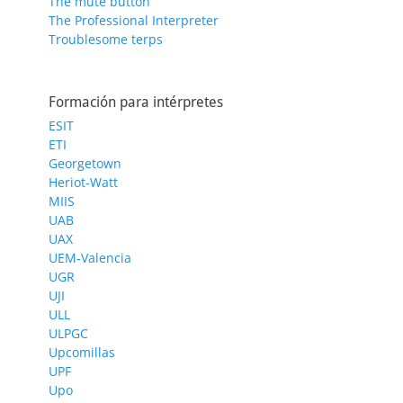
The mute button
The Professional Interpreter
Troublesome terps
Formación para intérpretes
ESIT
ETI
Georgetown
Heriot-Watt
MIIS
UAB
UAX
UEM-Valencia
UGR
UJI
ULL
ULPGC
Upcomillas
UPF
Upo