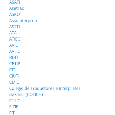
ASATI
Asetrad
ASKOT
Assointerpreti
ASTTI
ATA
ATIEC
AVIC
AVLIC
BDÜ
CBTIP
CIT
CIUTI
CMIC
Colegio de Traductores e Intérpretes
de Chile (COTICH)
CTTIC
EIZIE
FIT