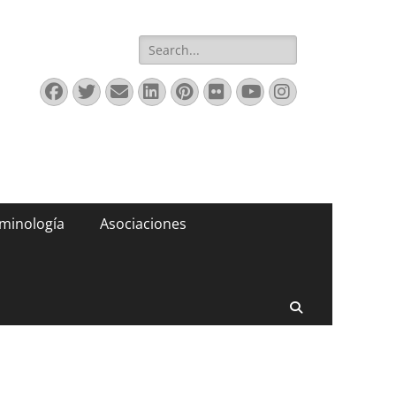
Buscar:
Facebook
Twitter
Correo
LinkedIn
Pinterest
Flickr
YouTube
Instagram
electrónico
minología
Asociaciones
Buscar