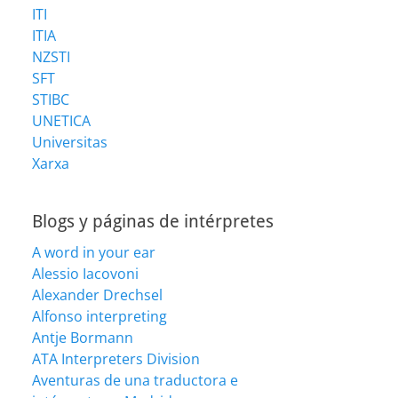
ITI
ITIA
NZSTI
SFT
STIBC
UNETICA
Universitas
Xarxa
Blogs y páginas de intérpretes
A word in your ear
Alessio Iacovoni
Alexander Drechsel
Alfonso interpreting
Antje Bormann
ATA Interpreters Division
Aventuras de una traductora e