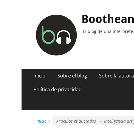
Boothea
El blog de una intérprete
Menú
Saltar
Inicio
Sobre el blog
Sobre la autora
al
principal
contenido
Política de privacidad
Inicio
»
Artículos etiquetados »
inteligencia arti