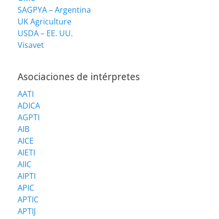
SAGPYA – Argentina
UK Agriculture
USDA – EE. UU.
Visavet
Asociaciones de intérpretes
AATI
ADICA
AGPTI
AIB
AICE
AIETI
AIIC
AIPTI
APIC
APTIC
APTIJ