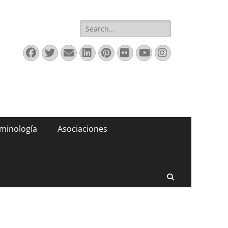
Buscar:
Facebook
Twitter
Correo
LinkedIn
Pinterest
Flickr
YouTube
Instagram
electrónico
minología
Asociaciones
Buscar