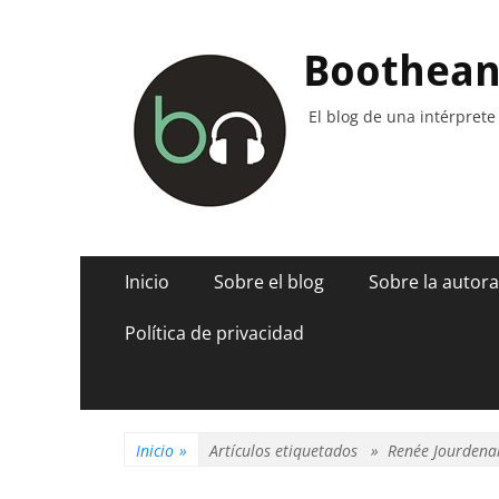
Boothea
El blog de una intérprete
Menú
Saltar
Inicio
Sobre el blog
Sobre la autora
al
principal
contenido
Política de privacidad
Inicio
»
Artículos etiquetados »
Renée Jourdena