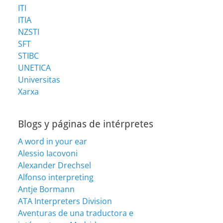
ITI
ITIA
NZSTI
SFT
STIBC
UNETICA
Universitas
Xarxa
Blogs y páginas de intérpretes
A word in your ear
Alessio Iacovoni
Alexander Drechsel
Alfonso interpreting
Antje Bormann
ATA Interpreters Division
Aventuras de una traductora e