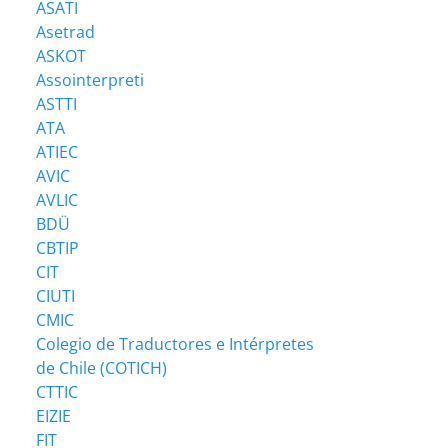
ASATI
Asetrad
ASKOT
Assointerpreti
ASTTI
ATA
ATIEC
AVIC
AVLIC
BDÜ
CBTIP
CIT
CIUTI
CMIC
Colegio de Traductores e Intérpretes
de Chile (COTICH)
CTTIC
EIZIE
FIT