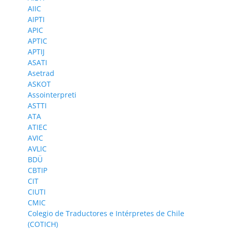
AIIC
AIPTI
APIC
APTIC
APTIJ
ASATI
Asetrad
ASKOT
Assointerpreti
ASTTI
ATA
ATIEC
AVIC
AVLIC
BDÜ
CBTIP
CIT
CIUTI
CMIC
Colegio de Traductores e Intérpretes de Chile
(COTICH)