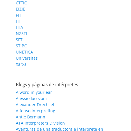
CTTIC
EIZIE
FIT
ITI
ITIA
NZSTI
SFT
STIBC
UNETICA
Universitas
Xarxa
Blogs y páginas de intérpretes
A word in your ear
Alessio Iacovoni
Alexander Drechsel
Alfonso interpreting
Antje Bormann
ATA Interpreters Division
Aventuras de una traductora e intérprete en