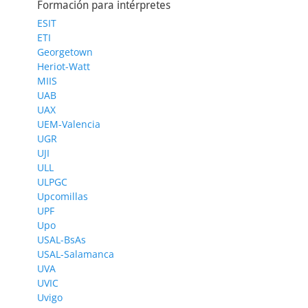
Formación para intérpretes
ESIT
ETI
Georgetown
Heriot-Watt
MIIS
UAB
UAX
UEM-Valencia
UGR
UJI
ULL
ULPGC
Upcomillas
UPF
Upo
USAL-BsAs
USAL-Salamanca
UVA
UVIC
Uvigo