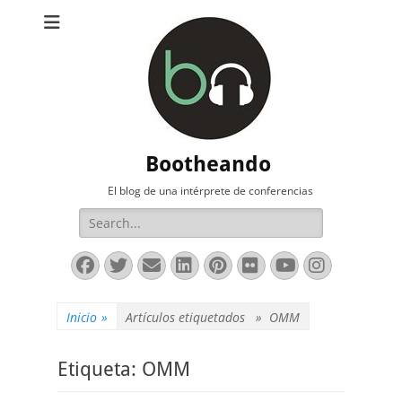
Bootheando
El blog de una intérprete de conferencias
Buscar:
Facebook
Twitter
Correo
LinkedIn
Pinterest
Flickr
YouTube
Instag
electrónico
Inicio
»
Artículos etiquetados »
OMM
Etiqueta:
OMM