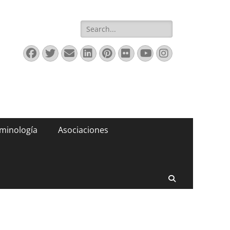
Buscar:
Facebook
Twitter
Correo
LinkedIn
Pinterest
Flickr
YouTube
Instagram
electrónico
minología
Asociaciones
Buscar