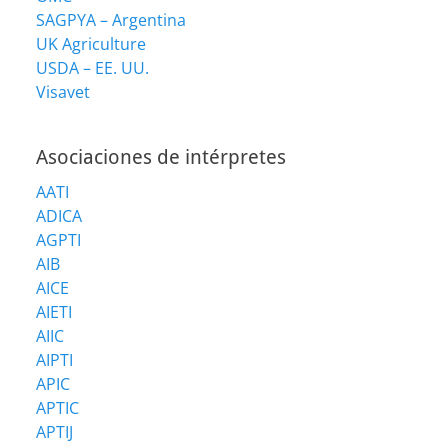
SAGPYA – Argentina
UK Agriculture
USDA – EE. UU.
Visavet
Asociaciones de intérpretes
AATI
ADICA
AGPTI
AIB
AICE
AIETI
AIIC
AIPTI
APIC
APTIC
APTIJ