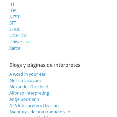
ITI
ITIA
NZSTI
SFT
STIBC
UNETICA
Universitas
Xarxa
Blogs y páginas de intérpretes
A word in your ear
Alessio Iacovoni
Alexander Drechsel
Alfonso interpreting
Antje Bormann
ATA Interpreters Division
Aventuras de una traductora e