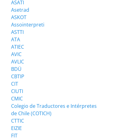
ASATI
Asetrad
ASKOT
Assointerpreti
ASTTI
ATA
ATIEC
AVIC
AVLIC
BDÜ
CBTIP
CIT
CIUTI
CMIC
Colegio de Traductores e Intérpretes
de Chile (COTICH)
CTTIC
EIZIE
FIT