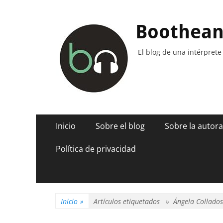
Boothea
El blog de una intérprete
Menú
Saltar
Inicio
Sobre el blog
Sobre la autora
al
principal
contenido
Política de privacidad
Inicio
»
Artículos etiquetados »
Ángela Collados