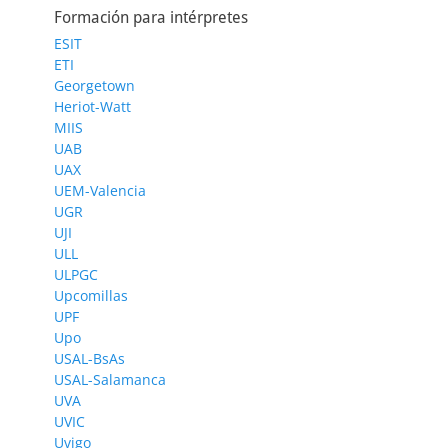
Formación para intérpretes
ESIT
ETI
Georgetown
Heriot-Watt
MIIS
UAB
UAX
UEM-Valencia
UGR
UJI
ULL
ULPGC
Upcomillas
UPF
Upo
USAL-BsAs
USAL-Salamanca
UVA
UVIC
Uvigo