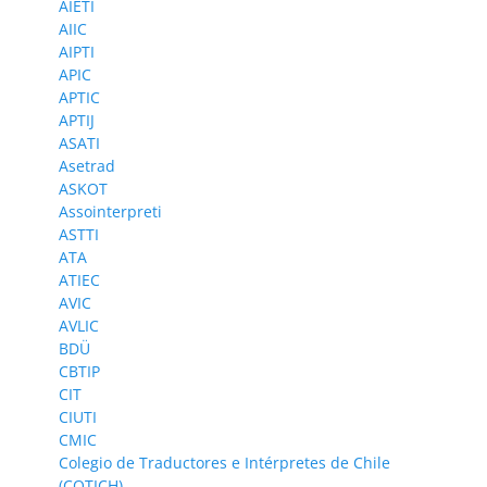
AIETI
AIIC
AIPTI
APIC
APTIC
APTIJ
ASATI
Asetrad
ASKOT
Assointerpreti
ASTTI
ATA
ATIEC
AVIC
AVLIC
BDÜ
CBTIP
CIT
CIUTI
CMIC
Colegio de Traductores e Intérpretes de Chile
(COTICH)