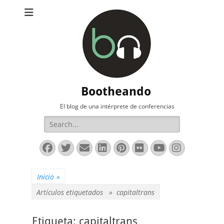
Bootheando
El blog de una intérprete de conferencias
Buscar:
Facebook
Twitter
Correo
LinkedIn
Pinterest
Flickr
YouTube
Instag
electrónico
Inicio
»
Artículos etiquetados »
capitaltrans
Etiqueta:
capitaltrans