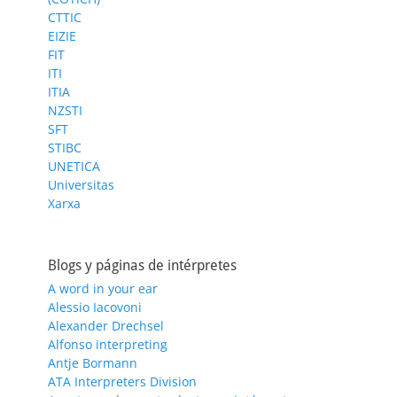
CTTIC
EIZIE
FIT
ITI
ITIA
NZSTI
SFT
STIBC
UNETICA
Universitas
Xarxa
Blogs y páginas de intérpretes
A word in your ear
Alessio Iacovoni
Alexander Drechsel
Alfonso interpreting
Antje Bormann
ATA Interpreters Division