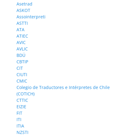
Asetrad
ASKOT
Assointerpreti
ASTTI
ATA
ATIEC
AVIC
AVLIC
BDÜ
CBTIP
CIT
CIUTI
CMIC
Colegio de Traductores e Intérpretes de Chile
(COTICH)
CTTIC
EIZIE
FIT
ITI
ITIA
NZSTI