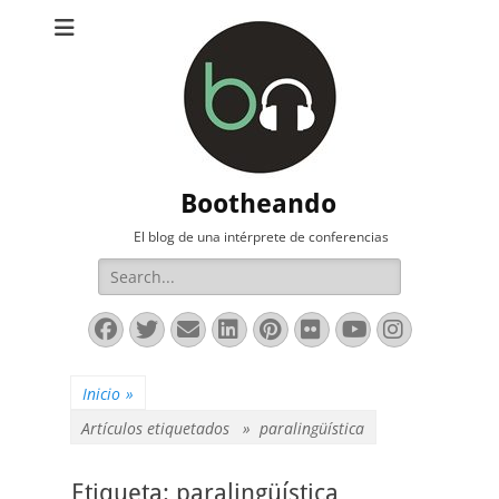
Bootheando
El blog de una intérprete de conferencias
Buscar:
Facebook
Twitter
Correo
LinkedIn
Pinterest
Flickr
YouTube
Instag
electrónico
Inicio
»
Artículos etiquetados »
paralingüística
Etiqueta:
paralingüística