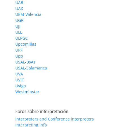
UAB
UAX
UEM-Valencia
UGR
UJI
ULL
ULPGC
Upcomillas
UPF
Upo
USAL-BsAs
USAL-Salamanca
UVA
UVIC
Uvigo
Westminster
Foros sobre interpretación
Interpreters and Conference interpreters
Interpreting.info