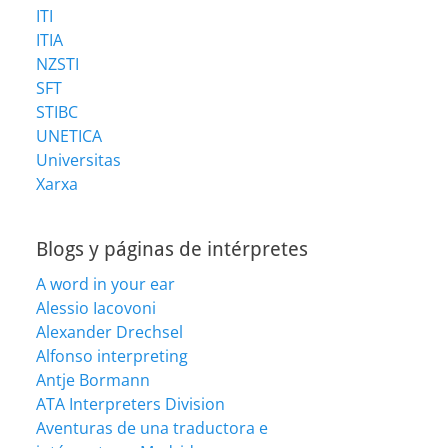
ITI
ITIA
NZSTI
SFT
STIBC
UNETICA
Universitas
Xarxa
Blogs y páginas de intérpretes
A word in your ear
Alessio Iacovoni
Alexander Drechsel
Alfonso interpreting
Antje Bormann
ATA Interpreters Division
Aventuras de una traductora e