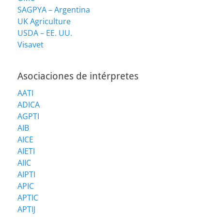
SAGPYA – Argentina
UK Agriculture
USDA – EE. UU.
Visavet
Asociaciones de intérpretes
AATI
ADICA
AGPTI
AIB
AICE
AIETI
AIIC
AIPTI
APIC
APTIC
APTIJ