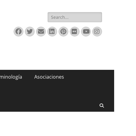
Buscar:
Facebook
Twitter
Correo
LinkedIn
Pinterest
Flickr
YouTube
Instagram
electrónico
minología
Asociaciones
Buscar