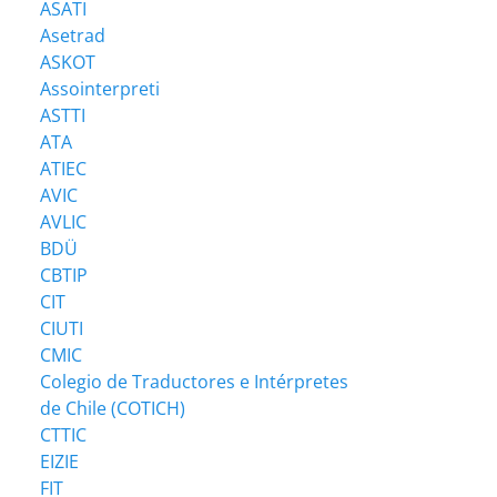
ASATI
Asetrad
ASKOT
Assointerpreti
ASTTI
ATA
ATIEC
AVIC
AVLIC
BDÜ
CBTIP
CIT
CIUTI
CMIC
Colegio de Traductores e Intérpretes
de Chile (COTICH)
CTTIC
EIZIE
FIT