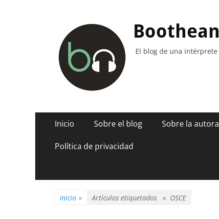
Boothea
El blog de una intérprete
Menú
Saltar
Inicio
Sobre el blog
Sobre la autora
al
principal
contenido
Política de privacidad
Inicio
»
Artículos etiquetados »
OSCE