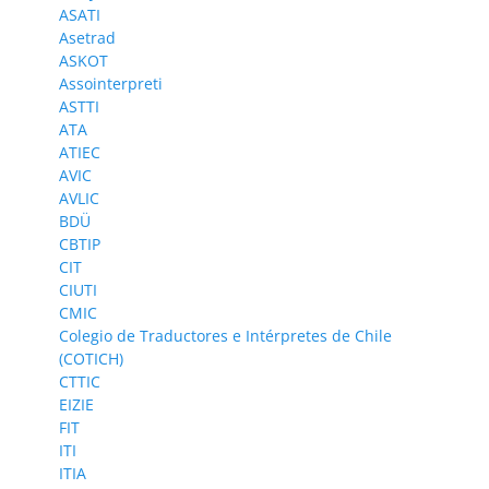
ASATI
Asetrad
ASKOT
Assointerpreti
ASTTI
ATA
ATIEC
AVIC
AVLIC
BDÜ
CBTIP
CIT
CIUTI
CMIC
Colegio de Traductores e Intérpretes de Chile
(COTICH)
CTTIC
EIZIE
FIT
ITI
ITIA