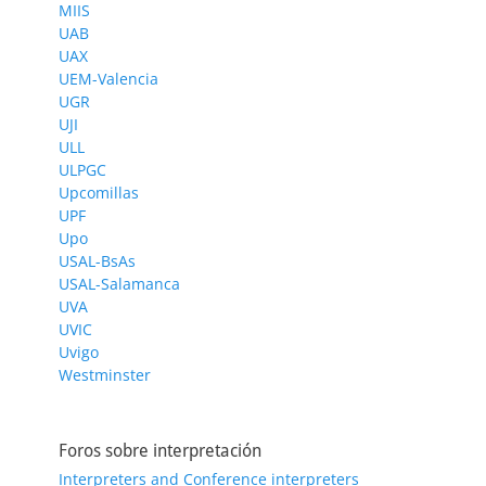
MIIS
UAB
UAX
UEM-Valencia
UGR
UJI
ULL
ULPGC
Upcomillas
UPF
Upo
USAL-BsAs
USAL-Salamanca
UVA
UVIC
Uvigo
Westminster
Foros sobre interpretación
Interpreters and Conference interpreters