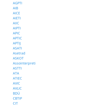
AGPTI
AIB
AICE
AIETI
AIIC
AIPTI
APIC
APTIC
APTIJ
ASATI
Asetrad
ASKOT
Assointerpreti
ASTTI
ATA
ATIEC
AVIC
AVLIC
BDÜ
CBTIP
CIT