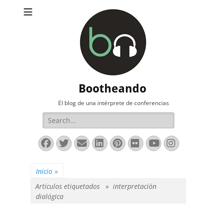
Bootheando
El blog de una intérprete de conferencias
Buscar:
Facebook
Twitter
Correo
LinkedIn
Pinterest
Flickr
YouTube
Instag
electrónico
Inicio
»
Artículos etiquetados »
interpretación
dialógica