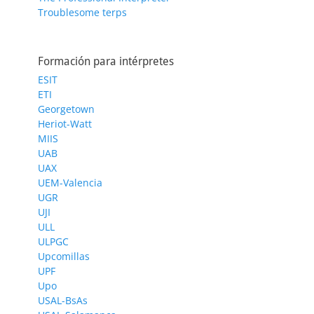
Troublesome terps
Formación para intérpretes
ESIT
ETI
Georgetown
Heriot-Watt
MIIS
UAB
UAX
UEM-Valencia
UGR
UJI
ULL
ULPGC
Upcomillas
UPF
Upo
USAL-BsAs