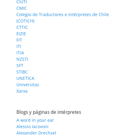
CIUTI
CMIC
Colegio de Traductores e Intérpretes de Chile
(COTICH)
CTTIC
EIZIE
FIT
ITI
ITIA
NZSTI
SFT
STIBC
UNETICA
Universitas
Xarxa
Blogs y páginas de intérpretes
A word in your ear
Alessio Iacovoni
Alexander Drechsel