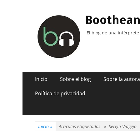
Boothea
El blog de una intérprete
Menú
Saltar
Inicio
Sobre el blog
Sobre la autora
al
principal
contenido
Política de privacidad
Inicio
»
Artículos etiquetados »
Sergio Viaggio