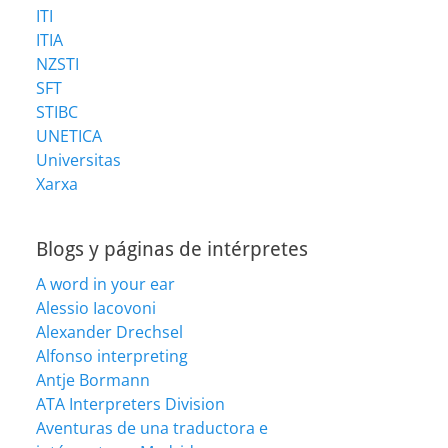
ITI
ITIA
NZSTI
SFT
STIBC
UNETICA
Universitas
Xarxa
Blogs y páginas de intérpretes
A word in your ear
Alessio Iacovoni
Alexander Drechsel
Alfonso interpreting
Antje Bormann
ATA Interpreters Division
Aventuras de una traductora e