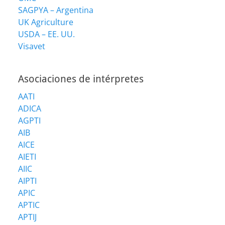
SAGPYA – Argentina
UK Agriculture
USDA – EE. UU.
Visavet
Asociaciones de intérpretes
AATI
ADICA
AGPTI
AIB
AICE
AIETI
AIIC
AIPTI
APIC
APTIC
APTIJ