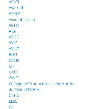
ASATI
Asetrad
ASKOT
Assointerpreti
ASTTI
ATA
ATIEC
AVIC
AVLIC
BDÜ
CBTIP
CIT
CIUTI
CMIC
Colegio de Traductores e Intérpretes
de Chile (COTICH)
CTTIC
EIZIE
FIT