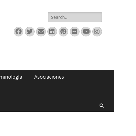
Buscar:
Facebook
Twitter
Correo
LinkedIn
Pinterest
Flickr
YouTube
Instagram
electrónico
minología
Asociaciones
Buscar