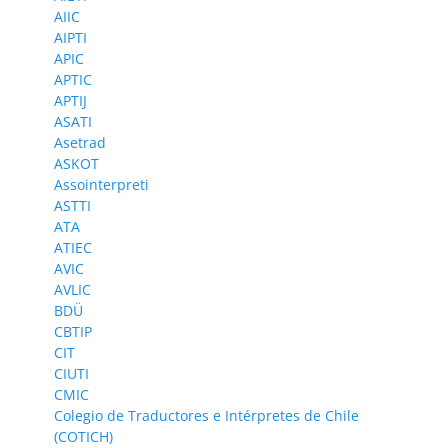
AIIC
AIPTI
APIC
APTIC
APTIJ
ASATI
Asetrad
ASKOT
Assointerpreti
ASTTI
ATA
ATIEC
AVIC
AVLIC
BDÜ
CBTIP
CIT
CIUTI
CMIC
Colegio de Traductores e Intérpretes de Chile
(COTICH)