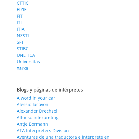
CTTIC
EIZIE
FIT
ITI
ITIA
NZSTI
SFT
STIBC
UNETICA
Universitas
Xarxa
Blogs y páginas de intérpretes
A word in your ear
Alessio Iacovoni
Alexander Drechsel
Alfonso interpreting
Antje Bormann
ATA Interpreters Division
Aventuras de una traductora e intérprete en