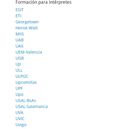
Formación para intérpretes
ESIT
ETI
Georgetown
Heriot-Watt
MIIS
UAB
UAX
UEM-Valencia
UGR
UJI
ULL
ULPGC
Upcomillas
UPF
Upo
USAL-BsAs
USAL-Salamanca
UVA
UVIC
Uvigo