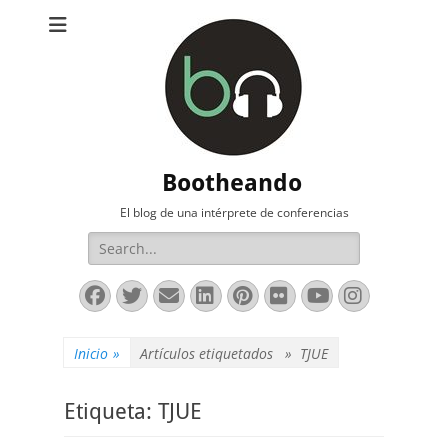
Bootheando
El blog de una intérprete de conferencias
Buscar:
Facebook
Twitter
Correo
LinkedIn
Pinterest
Flickr
YouTube
Instag
electrónico
Inicio
»
Artículos etiquetados »
TJUE
Etiqueta:
TJUE