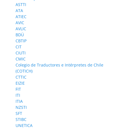
ASTTI
ATA
ATIEC
AVIC
AVLIC
BDÜ
CBTIP
CIT
CIUTI
CMIC
Colegio de Traductores e Intérpretes de Chile
(COTICH)
CTTIC
EIZIE
FIT
ITI
ITIA
NZSTI
SFT
STIBC
UNETICA