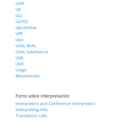
UGR
UJI
ULL
ULPGC
Upcomillas
UPF
Upo
USAL-BsAs
USAL-Salamanca
UVA
UVIC
Uvigo
Westminster
Foros sobre interpretación
Interpreters and Conference interpreters
Interpreting.info
Translators cafe