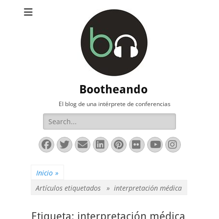
Bootheando
El blog de una intérprete de conferencias
Buscar:
Facebook
Twitter
Correo
LinkedIn
Pinterest
Flickr
YouTube
Instag
electrónico
Inicio
»
Artículos etiquetados »
interpretación médica
Etiqueta:
interpretación médica