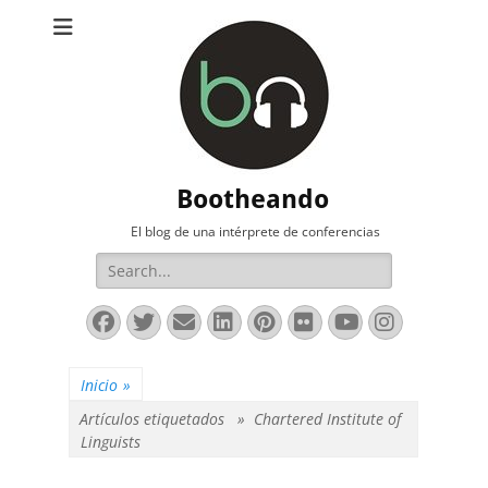
Bootheando
El blog de una intérprete de conferencias
Buscar:
Facebook
Twitter
Correo
LinkedIn
Pinterest
Flickr
YouTube
Instag
electrónico
Inicio
»
Artículos etiquetados »
Chartered Institute of
Linguists