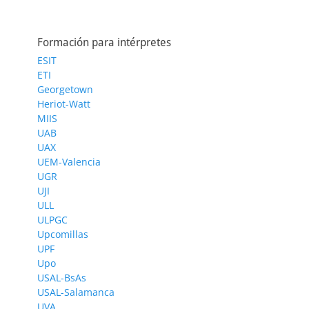
Formación para intérpretes
ESIT
ETI
Georgetown
Heriot-Watt
MIIS
UAB
UAX
UEM-Valencia
UGR
UJI
ULL
ULPGC
Upcomillas
UPF
Upo
USAL-BsAs
USAL-Salamanca
UVA