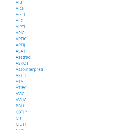
AIB
AICE
AIETI
AIIC
AIPTI
APIC
APTIC
APTIJ
ASATI
Asetrad
ASKOT
Assointerpreti
ASTTI
ATA
ATIEC
AVIC
AVLIC
BDÜ
CBTIP
CIT
CIUTI