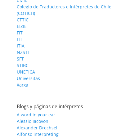
CMIC
Colegio de Traductores e Intérpretes de Chile
(COTICH)
CTTIC
EIZIE
FIT
ITI
ITIA
NZSTI
SFT
STIBC
UNETICA
Universitas
Xarxa
Blogs y páginas de intérpretes
A word in your ear
Alessio Iacovoni
Alexander Drechsel
Alfonso interpreting