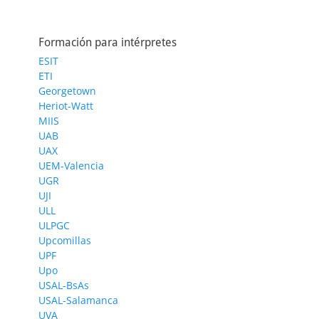
Formación para intérpretes
ESIT
ETI
Georgetown
Heriot-Watt
MIIS
UAB
UAX
UEM-Valencia
UGR
UJI
ULL
ULPGC
Upcomillas
UPF
Upo
USAL-BsAs
USAL-Salamanca
UVA