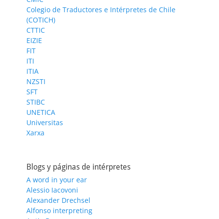
Colegio de Traductores e Intérpretes de Chile
(COTICH)
CTTIC
EIZIE
FIT
ITI
ITIA
NZSTI
SFT
STIBC
UNETICA
Universitas
Xarxa
Blogs y páginas de intérpretes
A word in your ear
Alessio Iacovoni
Alexander Drechsel
Alfonso interpreting