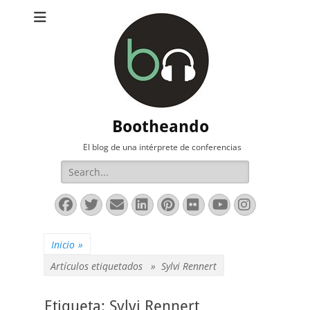
Bootheando
El blog de una intérprete de conferencias
Buscar:
Facebook
Twitter
Correo
LinkedIn
Pinterest
Flickr
YouTube
Instag
electrónico
Inicio
»
Artículos etiquetados »
Sylvi Rennert
Etiqueta:
Sylvi Rennert