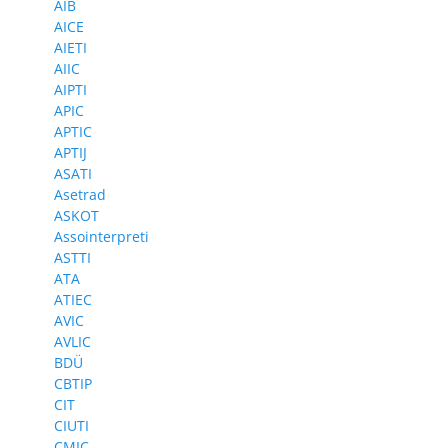
AIB
AICE
AIETI
AIIC
AIPTI
APIC
APTIC
APTIJ
ASATI
Asetrad
ASKOT
Assointerpreti
ASTTI
ATA
ATIEC
AVIC
AVLIC
BDÜ
CBTIP
CIT
CIUTI
CMIC