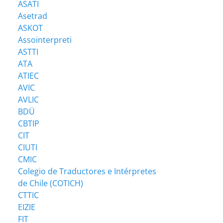
ASATI
Asetrad
ASKOT
Assointerpreti
ASTTI
ATA
ATIEC
AVIC
AVLIC
BDÜ
CBTIP
CIT
CIUTI
CMIC
Colegio de Traductores e Intérpretes
de Chile (COTICH)
CTTIC
EIZIE
FIT