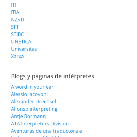
ITI
ITIA
NZSTI
SFT
STIBC
UNETICA
Universitas
Xarxa
Blogs y páginas de intérpretes
A word in your ear
Alessio Iacovoni
Alexander Drechsel
Alfonso interpreting
Antje Bormann
ATA Interpreters Division
Aventuras de una traductora e