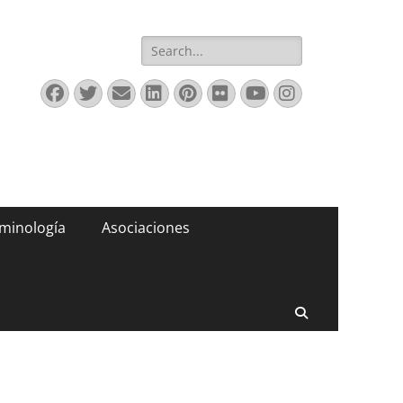
Buscar:
Facebook
Twitter
Correo
LinkedIn
Pinterest
Flickr
YouTube
Instagram
electrónico
minología
Asociaciones
Buscar