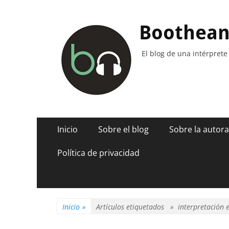
Boothea
El blog de una intérprete
Menú
Saltar
Inicio
Sobre el blog
Sobre la autora
al
principal
contenido
Política de privacidad
Inicio
»
Artículos etiquetados »
interpretación 