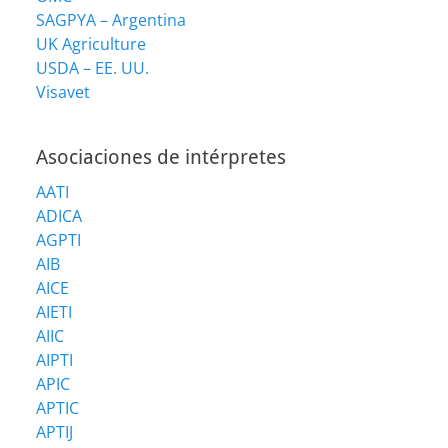
SAGPYA – Argentina
UK Agriculture
USDA – EE. UU.
Visavet
Asociaciones de intérpretes
AATI
ADICA
AGPTI
AIB
AICE
AIETI
AIIC
AIPTI
APIC
APTIC
APTIJ