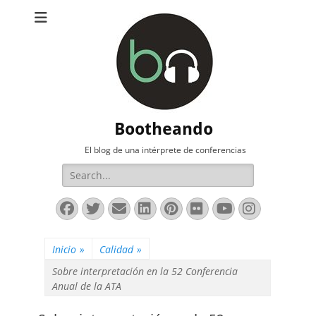
Bootheando
El blog de una intérprete de conferencias
Buscar:
Facebook
Twitter
Correo
LinkedIn
Pinterest
Flickr
YouTube
Instag
electrónico
Inicio
»
Calidad
»
Sobre interpretación en la 52 Conferencia
Anual de la ATA