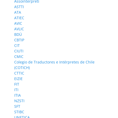
Assointerpreti
ASTTI
ATA
ATIEC
AVIC
AVLIC
BDÜ
CBTIP
CIT
CIUTI
CMIC
Colegio de Traductores e Intérpretes de Chile
(COTICH)
CTTIC
EIZIE
FIT
ITI
ITIA
NZSTI
SFT
STIBC
UNETICA