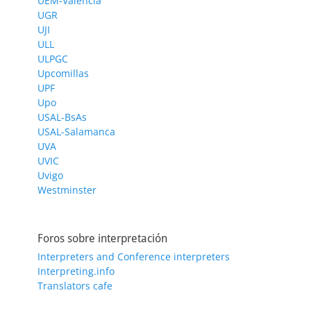
UEM-Valencia
UGR
UJI
ULL
ULPGC
Upcomillas
UPF
Upo
USAL-BsAs
USAL-Salamanca
UVA
UVIC
Uvigo
Westminster
Foros sobre interpretación
Interpreters and Conference interpreters
Interpreting.info
Translators cafe