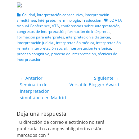
Categorias
Calidad
,
Interpretación consecutiva
,
Interpretación
Etiquetas
simultánea
,
Intérprete
,
Terminología
,
Traducción
52 ATA
Annual Conference
,
ATA
,
conferencias sobre interpretación
,
congresos de interpretación
,
formación de intérpretes
,
Formación para intérpretes
,
interpretación a distancia
,
interpretación judicial
,
interpretación médica
,
interpretación
remota
,
interpretación social
,
interpretación telefónica
,
proceso congnitivo
,
proceso de interpretación
,
técnicas de
interpretación
Navegación
← Anterior
Siguiente →
Entrada
Entrada
Seminario de
Versatile Blogger Award
de
anterior:
siguiente:
interpretación
entradas
simultánea en Madrid
Deja una respuesta
Tu dirección de correo electrónico no será
publicada.
Los campos obligatorios están
marcados con
*