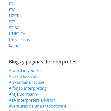
ITI
ITIA
NZSTI
SFT
STIBC
UNETICA
Universitas
Xarxa
Blogs y páginas de intérpretes
A word in your ear
Alessio Iacovoni
Alexander Drechsel
Alfonso interpreting
Antje Bormann
ATA Interpreters Division
Aventuras de una traductora e