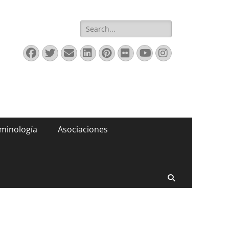
Buscar:
Facebook
Twitter
Correo
LinkedIn
Pinterest
Flickr
YouTube
Instagram
electrónico
minología
Asociaciones
Buscar