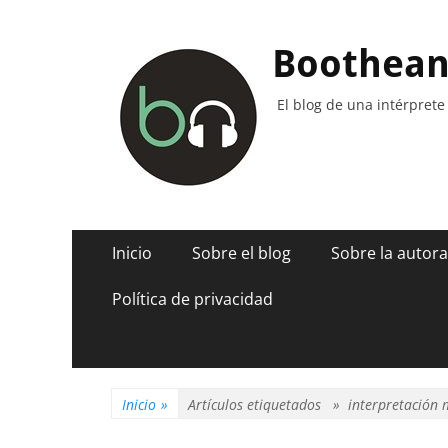
Boothea
El blog de una intérprete
Menú
Saltar
Inicio
Sobre el blog
Sobre la autora
al
principal
contenido
Política de privacidad
Inicio
»
Artículos etiquetados »
interpretación m