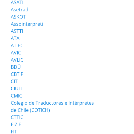
ASATI
Asetrad
ASKOT
Assointerpreti
ASTTI
ATA
ATIEC
AVIC
AVLIC
BDÜ
CBTIP
CIT
CIUTI
CMIC
Colegio de Traductores e Intérpretes
de Chile (COTICH)
CTTIC
EIZIE
FIT