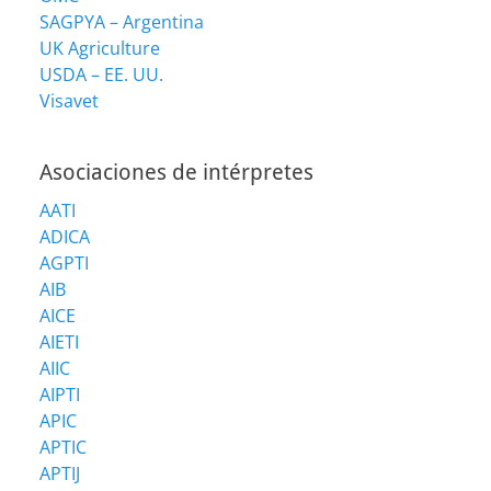
SAGPYA – Argentina
UK Agriculture
USDA – EE. UU.
Visavet
Asociaciones de intérpretes
AATI
ADICA
AGPTI
AIB
AICE
AIETI
AIIC
AIPTI
APIC
APTIC
APTIJ