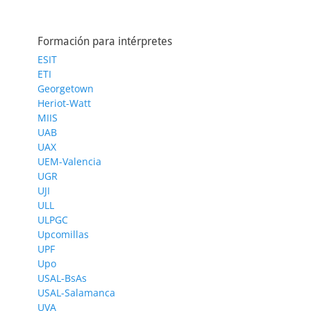
Formación para intérpretes
ESIT
ETI
Georgetown
Heriot-Watt
MIIS
UAB
UAX
UEM-Valencia
UGR
UJI
ULL
ULPGC
Upcomillas
UPF
Upo
USAL-BsAs
USAL-Salamanca
UVA