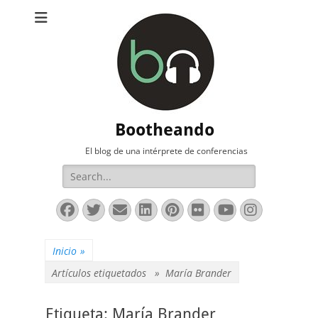
Bootheando
El blog de una intérprete de conferencias
Buscar:
Facebook
Twitter
Correo
LinkedIn
Pinterest
Flickr
YouTube
Instag
electrónico
Inicio
»
Artículos etiquetados »
María Brander
Etiqueta:
María Brander