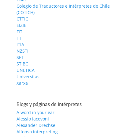
Colegio de Traductores e Intérpretes de Chile
(COTICH)
CTTIC
EIZIE
FIT
ITI
ITIA
NZSTI
SFT
STIBC
UNETICA
Universitas
Xarxa
Blogs y páginas de intérpretes
A word in your ear
Alessio Iacovoni
Alexander Drechsel
Alfonso interpreting