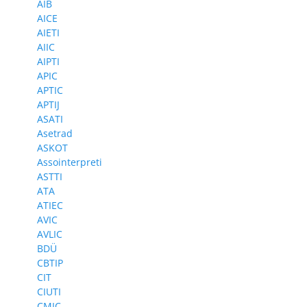
AIB
AICE
AIETI
AIIC
AIPTI
APIC
APTIC
APTIJ
ASATI
Asetrad
ASKOT
Assointerpreti
ASTTI
ATA
ATIEC
AVIC
AVLIC
BDÜ
CBTIP
CIT
CIUTI
CMIC