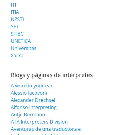
ITI
ITIA
NZSTI
SFT
STIBC
UNETICA
Universitas
Xarxa
Blogs y páginas de intérpretes
A word in your ear
Alessio Iacovoni
Alexander Drechsel
Alfonso interpreting
Antje Bormann
ATA Interpreters Division
Aventuras de una traductora e