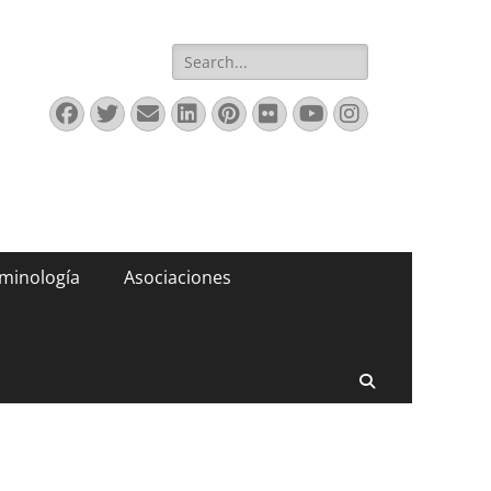
Buscar:
Facebook
Twitter
Correo
LinkedIn
Pinterest
Flickr
YouTube
Instagram
electrónico
minología
Asociaciones
Buscar