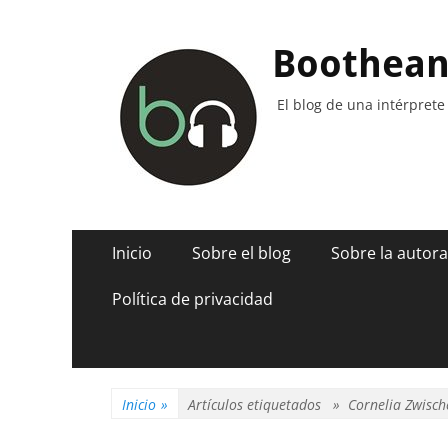
Boothea
El blog de una intérprete
Menú
Saltar
Inicio
Sobre el blog
Sobre la autora
al
principal
contenido
Política de privacidad
Inicio
»
Artículos etiquetados »
Cornelia Zwisc