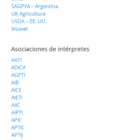
SAGPYA – Argentina
UK Agriculture
USDA – EE. UU.
Visavet
Asociaciones de intérpretes
AATI
ADICA
AGPTI
AIB
AICE
AIETI
AIIC
AIPTI
APIC
APTIC
APTIJ