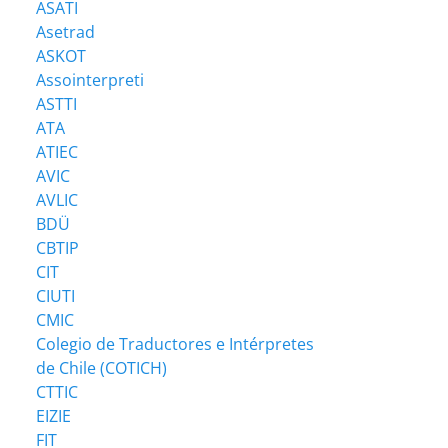
ASATI
Asetrad
ASKOT
Assointerpreti
ASTTI
ATA
ATIEC
AVIC
AVLIC
BDÜ
CBTIP
CIT
CIUTI
CMIC
Colegio de Traductores e Intérpretes
de Chile (COTICH)
CTTIC
EIZIE
FIT