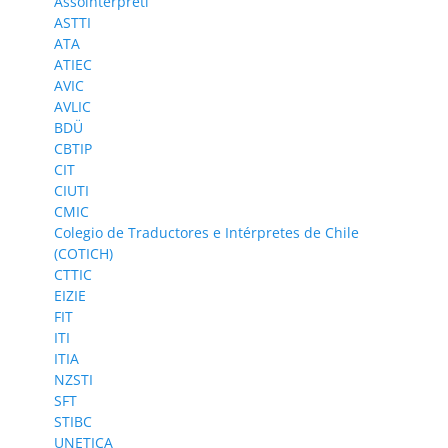
Assointerpreti
ASTTI
ATA
ATIEC
AVIC
AVLIC
BDÜ
CBTIP
CIT
CIUTI
CMIC
Colegio de Traductores e Intérpretes de Chile
(COTICH)
CTTIC
EIZIE
FIT
ITI
ITIA
NZSTI
SFT
STIBC
UNETICA