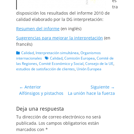
es
tra
disposición los resultados del informe 2010 de
calidad elaborado por la DG interpretación:
Resumen del informe
(en inglés)
Sugerencias para mejorar la interpretación
(en
francés)
Categorias
Calidad
,
Interpretación simultánea
,
Organismos
Etiquetas
internacionales
Calidad
,
Comisión Europea
,
Comité de
las Regiones
,
Comité Económico y Social
,
Consejo de la UE
,
estudios de satisfacción de clientes
,
Unión Europea
Navegación
← Anterior
Siguiente →
Entrada
Entrada
Alfónsigos y pistachos
La unión hace la fuerza
de
anterior:
siguiente:
entradas
Deja una respuesta
Tu dirección de correo electrónico no será
publicada.
Los campos obligatorios están
marcados con
*