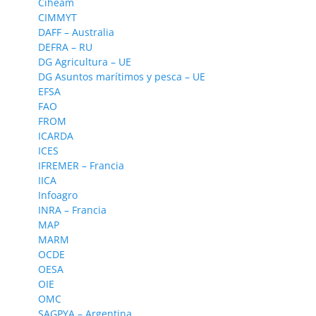
Ciheam
CIMMYT
DAFF – Australia
DEFRA – RU
DG Agricultura – UE
DG Asuntos marítimos y pesca – UE
EFSA
FAO
FROM
ICARDA
ICES
IFREMER – Francia
IICA
Infoagro
INRA – Francia
MAP
MARM
OCDE
OESA
OIE
OMC
SAGPYA – Argentina