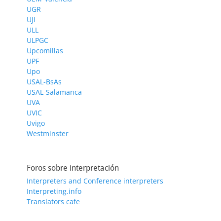
UGR
UJI
ULL
ULPGC
Upcomillas
UPF
Upo
USAL-BsAs
USAL-Salamanca
UVA
UVIC
Uvigo
Westminster
Foros sobre interpretación
Interpreters and Conference interpreters
Interpreting.info
Translators cafe