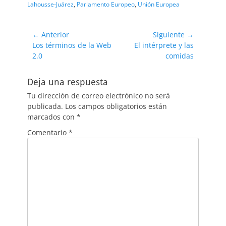
Lahousse-Juárez
,
Parlamento Europeo
,
Unión Europea
Navegación
← Anterior
Siguiente →
Entrada
Entrada
Los términos de la Web
El intérprete y las
de
anterior:
siguiente:
2.0
comidas
entradas
Deja una respuesta
Tu dirección de correo electrónico no será
publicada.
Los campos obligatorios están
marcados con
*
Comentario
*