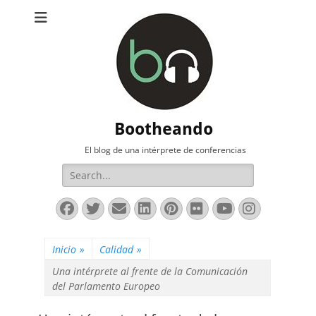
Bootheando
El blog de una intérprete de conferencias
Buscar:
Facebook
Twitter
Correo
LinkedIn
Pinterest
Flickr
YouTube
Instag
electrónico
Inicio
»
Calidad
»
Una intérprete al frente de la Comunicación
del Parlamento Europeo