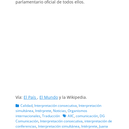
parlamentario oficial de todos ellos.
Vía:
El País
,
El Mundo
y la Wikipedia.
Categorias
Calidad
,
Interpretación consecutiva
,
Interpretación
simultánea
,
Intérprete
,
Noticias
,
Organismos
Etiquetas
internacionales
,
Traducción
AIIC
,
comunicación
,
DG
Comunicación
,
Interpretación consecutiva
,
interpretación de
conferencias
,
Interpretación simultánea
,
Intérprete
,
Juana