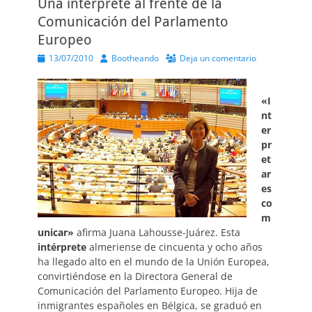
Una intérprete al frente de la
Comunicación del Parlamento
Europeo
Publicado
Autor
13/07/2010
Bootheando
Deja un comentario
el
«I
nt
er
pr
et
ar
es
co
m
unicar»
afirma Juana Lahousse-Juárez. Esta
intérprete
almeriense de cincuenta y ocho años
ha llegado alto en el mundo de la Unión Europea,
convirtiéndose en la Directora General de
Comunicación del Parlamento Europeo. Hija de
inmigrantes españoles en Bélgica, se graduó en