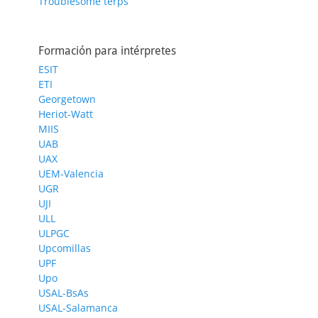
Troublesome terps
Formación para intérpretes
ESIT
ETI
Georgetown
Heriot-Watt
MIIS
UAB
UAX
UEM-Valencia
UGR
UJI
ULL
ULPGC
Upcomillas
UPF
Upo
USAL-BsAs
USAL-Salamanca