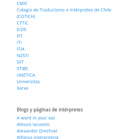
CMIC
Colegio de Traductores e Intérpretes de Chile
(COTICH)
CTTIC
EIZIE
FIT
ITI
ITIA
NZSTI
SFT
STIBC
UNETICA
Universitas
Xarxa
Blogs y páginas de intérpretes
A word in your ear
Alessio Iacovoni
Alexander Drechsel
Alfonso interpreting