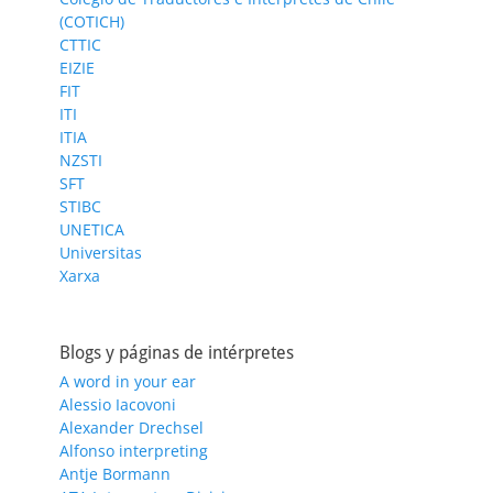
(COTICH)
CTTIC
EIZIE
FIT
ITI
ITIA
NZSTI
SFT
STIBC
UNETICA
Universitas
Xarxa
Blogs y páginas de intérpretes
A word in your ear
Alessio Iacovoni
Alexander Drechsel
Alfonso interpreting
Antje Bormann