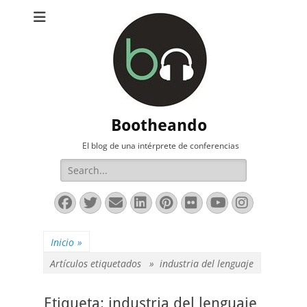
Bootheando
El blog de una intérprete de conferencias
Buscar:
Facebook
Twitter
Correo
LinkedIn
Pinterest
Flickr
YouTube
Instag
electrónico
Inicio
»
Artículos etiquetados »
industria del lenguaje
Etiqueta:
industria del lenguaje