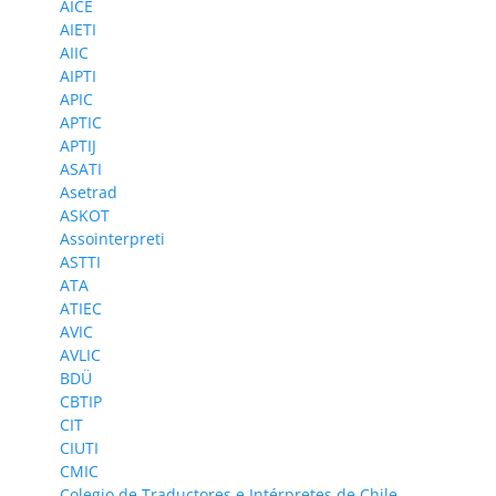
AICE
AIETI
AIIC
AIPTI
APIC
APTIC
APTIJ
ASATI
Asetrad
ASKOT
Assointerpreti
ASTTI
ATA
ATIEC
AVIC
AVLIC
BDÜ
CBTIP
CIT
CIUTI
CMIC
Colegio de Traductores e Intérpretes de Chile