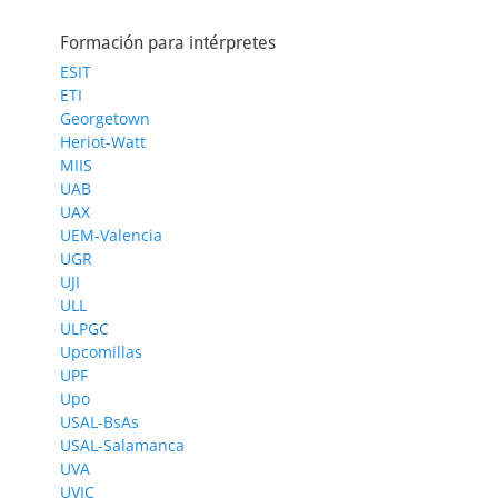
Formación para intérpretes
ESIT
ETI
Georgetown
Heriot-Watt
MIIS
UAB
UAX
UEM-Valencia
UGR
UJI
ULL
ULPGC
Upcomillas
UPF
Upo
USAL-BsAs
USAL-Salamanca
UVA
UVIC