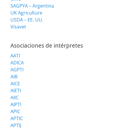
SAGPYA – Argentina
UK Agriculture
USDA – EE. UU.
Visavet
Asociaciones de intérpretes
AATI
ADICA
AGPTI
AIB
AICE
AIETI
AIIC
AIPTI
APIC
APTIC
APTIJ