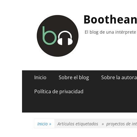
Boothea
El blog de una intérprete
Menú
Saltar
Inicio
Sobre el blog
Sobre la autora
al
principal
contenido
Política de privacidad
Inicio
»
Artículos etiquetados »
proyectos de in