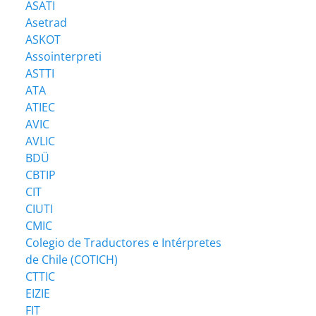
ASATI
Asetrad
ASKOT
Assointerpreti
ASTTI
ATA
ATIEC
AVIC
AVLIC
BDÜ
CBTIP
CIT
CIUTI
CMIC
Colegio de Traductores e Intérpretes
de Chile (COTICH)
CTTIC
EIZIE
FIT