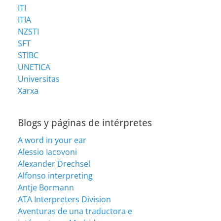
ITI
ITIA
NZSTI
SFT
STIBC
UNETICA
Universitas
Xarxa
Blogs y páginas de intérpretes
A word in your ear
Alessio Iacovoni
Alexander Drechsel
Alfonso interpreting
Antje Bormann
ATA Interpreters Division
Aventuras de una traductora e