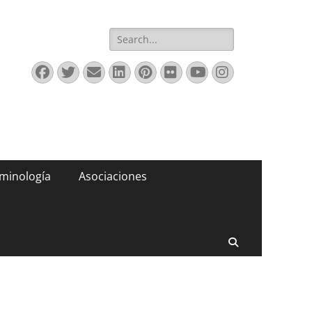
Buscar:
Facebook
Twitter
Correo
LinkedIn
Pinterest
Flickr
YouTube
Instagram
electrónico
minología
Asociaciones
Buscar