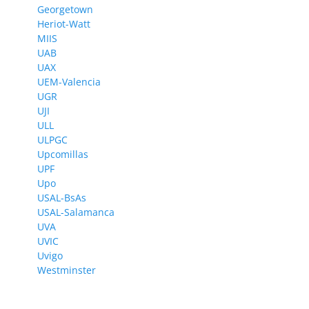
Georgetown
Heriot-Watt
MIIS
UAB
UAX
UEM-Valencia
UGR
UJI
ULL
ULPGC
Upcomillas
UPF
Upo
USAL-BsAs
USAL-Salamanca
UVA
UVIC
Uvigo
Westminster