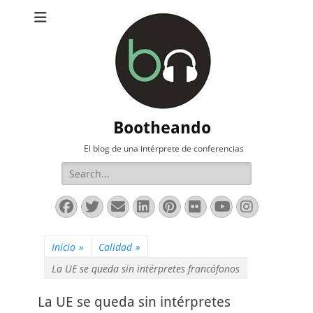
Bootheando
El blog de una intérprete de conferencias
Buscar:
Facebook
Twitter
Correo
LinkedIn
Pinterest
Flickr
YouTube
Instag
electrónico
Inicio
»
Calidad
»
La UE se queda sin intérpretes francófonos
La UE se queda sin intérpretes