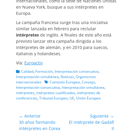
internacionales, como la sede de Naciones Unidas
en Nueva York, busque a sus intérpretes en
Europa.
La campaña francesa surge tras una iniciativa
similar lanzada en febrero para reclutar
intérpretes
de inglés. A finales de este año está
previsto lanzar otra campaña dirigida a los
intérpretes de alemán, y en 2010 para suecos,
italianos y holandeses.
Vía:
Euroactiv
Categorias
Calidad
,
Formación
,
Interpretación consecutiva
,
Interpretación simultánea
,
Noticias
,
Organismos
Etiquetas
internacionales
Comisión Europea
,
Consejo
,
Interpretación consecutiva
,
Interpretación simultánea
,
intérpretes
,
intérpretes cualificados
,
intérpretes de
conferencias
,
Tribunal Europeo
,
UE
,
Unión Europea
Navegación
← Anterior
Siguiente →
Entrada
Entrada
30 años formando
El intérprete de Gadafi
de
anterior:
siguiente:
intérpretes en Corea
II
entradas