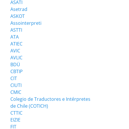
ASATI
Asetrad
ASKOT
Assointerpreti
ASTTI
ATA
ATIEC
AVIC
AVLIC
BDÜ
CBTIP
CIT
CIUTI
CMIC
Colegio de Traductores e Intérpretes
de Chile (COTICH)
CTTIC
EIZIE
FIT