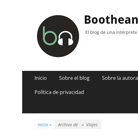
Boothea
El blog de una intérprete
Menú
Saltar
Inicio
Sobre el blog
Sobre la autora
al
principal
contenido
Política de privacidad
Inicio
»
Archivo de »
Viajes