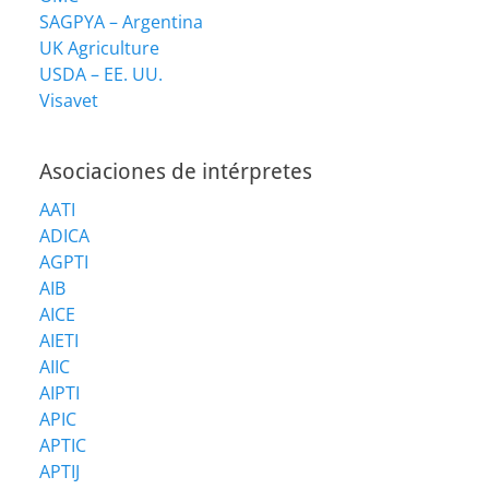
SAGPYA – Argentina
UK Agriculture
USDA – EE. UU.
Visavet
Asociaciones de intérpretes
AATI
ADICA
AGPTI
AIB
AICE
AIETI
AIIC
AIPTI
APIC
APTIC
APTIJ