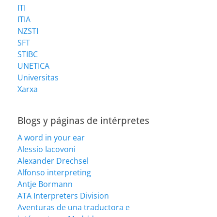
ITI
ITIA
NZSTI
SFT
STIBC
UNETICA
Universitas
Xarxa
Blogs y páginas de intérpretes
A word in your ear
Alessio Iacovoni
Alexander Drechsel
Alfonso interpreting
Antje Bormann
ATA Interpreters Division
Aventuras de una traductora e