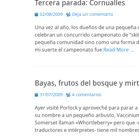
Tercera parada: Cornualles
Publicado
02/08/2009
Deja un comentario
el
Una vez al año, los dueños de una pequeña e
celebran un concurrido campeonato de “skitt
pequeña comunidad sino como una forma de r
mi suerte el campeonato fue
Read More …
Bayas, frutos del bosque y mirt
Publicado
31/07/2009
4 comentarios
el
Ayer visité Porlock y aproveché para parar
su nombre a un pequeño arbusto, Vaccinium
Somerset llaman «Whortleberry» pero que -c
traductores e intérpretes- tiene mil nombre