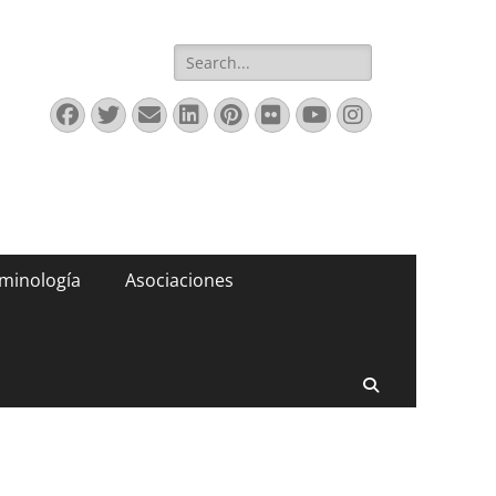
Buscar:
Facebook
Twitter
Correo
LinkedIn
Pinterest
Flickr
YouTube
Instagram
electrónico
minología
Asociaciones
Buscar