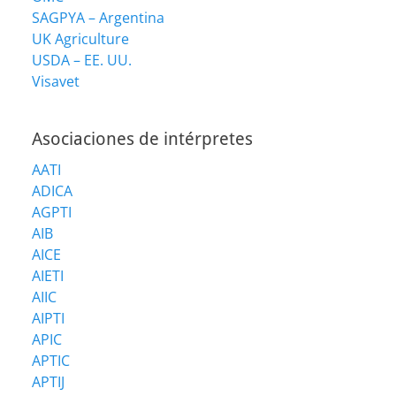
SAGPYA – Argentina
UK Agriculture
USDA – EE. UU.
Visavet
Asociaciones de intérpretes
AATI
ADICA
AGPTI
AIB
AICE
AIETI
AIIC
AIPTI
APIC
APTIC
APTIJ