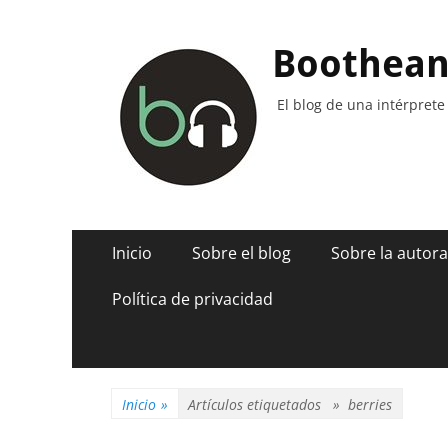
Boothea
El blog de una intérprete
Menú
Saltar
Inicio
Sobre el blog
Sobre la autora
al
principal
contenido
Política de privacidad
Inicio
»
Artículos etiquetados »
berries