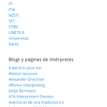
ITI
ITIA
NZSTI
SFT
STIBC
UNETICA
Universitas
Xarxa
Blogs y páginas de intérpretes
A word in your ear
Alessio Iacovoni
Alexander Drechsel
Alfonso interpreting
Antje Bormann
ATA Interpreters Division
Aventuras de una traductora e