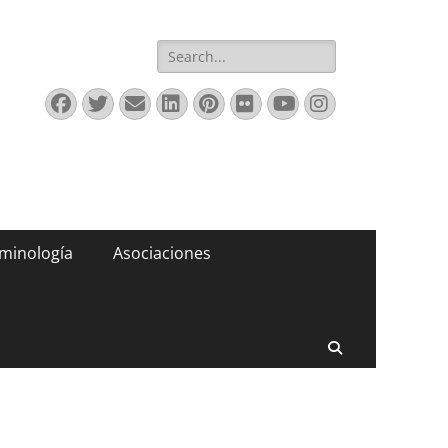
Buscar:
Facebook
Twitter
Correo
LinkedIn
Pinterest
Flickr
YouTube
Instagram
electrónico
minología
Asociaciones
Buscar