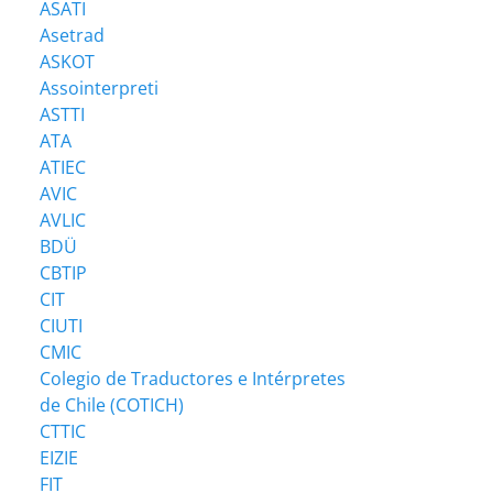
ASATI
Asetrad
ASKOT
Assointerpreti
ASTTI
ATA
ATIEC
AVIC
AVLIC
BDÜ
CBTIP
CIT
CIUTI
CMIC
Colegio de Traductores e Intérpretes
de Chile (COTICH)
CTTIC
EIZIE
FIT