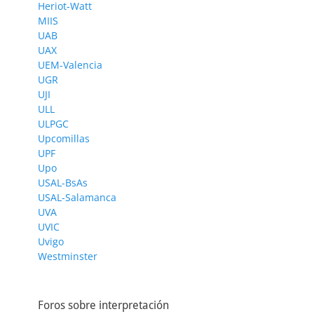
Heriot-Watt
MIIS
UAB
UAX
UEM-Valencia
UGR
UJI
ULL
ULPGC
Upcomillas
UPF
Upo
USAL-BsAs
USAL-Salamanca
UVA
UVIC
Uvigo
Westminster
Foros sobre interpretación