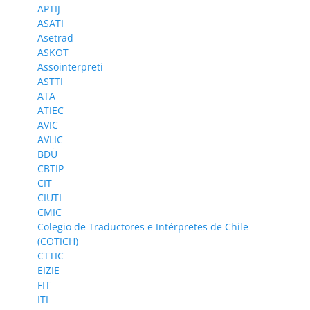
APTIJ
ASATI
Asetrad
ASKOT
Assointerpreti
ASTTI
ATA
ATIEC
AVIC
AVLIC
BDÜ
CBTIP
CIT
CIUTI
CMIC
Colegio de Traductores e Intérpretes de Chile
(COTICH)
CTTIC
EIZIE
FIT
ITI