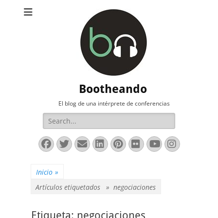
Bootheando
El blog de una intérprete de conferencias
Buscar:
Facebook
Twitter
Correo
LinkedIn
Pinterest
Flickr
YouTube
Instag
electrónico
Inicio
»
Artículos etiquetados »
negociaciones
Etiqueta:
negociaciones