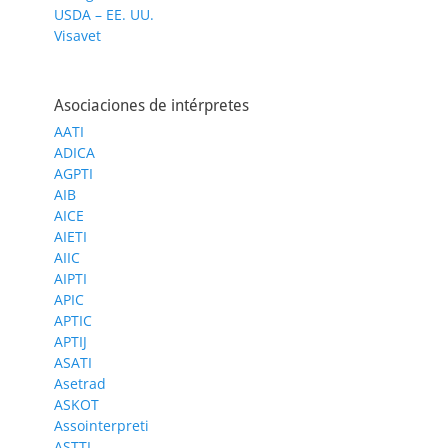
USDA – EE. UU.
Visavet
Asociaciones de intérpretes
AATI
ADICA
AGPTI
AIB
AICE
AIETI
AIIC
AIPTI
APIC
APTIC
APTIJ
ASATI
Asetrad
ASKOT
Assointerpreti
ASTTI