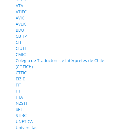
ATA
ATIEC
AVIC
AVLIC
BDÜ
CBTIP
CIT
CIUTI
CMIC
Colegio de Traductores e Intérpretes de Chile
(COTICH)
CTTIC
EIZIE
FIT
ITI
ITIA
NZSTI
SFT
STIBC
UNETICA
Universitas