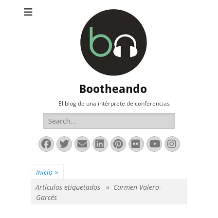
Bootheando
El blog de una intérprete de conferencias
Buscar:
Facebook
Twitter
Correo
LinkedIn
Pinterest
Flickr
YouTube
Instag
electrónico
Inicio
»
Artículos etiquetados »
Carmen Valero-
Garcés