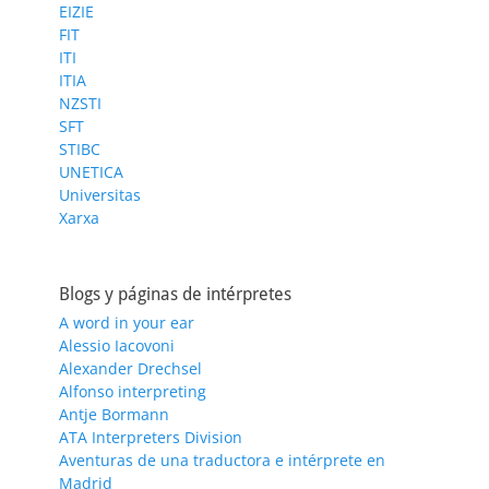
EIZIE
FIT
ITI
ITIA
NZSTI
SFT
STIBC
UNETICA
Universitas
Xarxa
Blogs y páginas de intérpretes
A word in your ear
Alessio Iacovoni
Alexander Drechsel
Alfonso interpreting
Antje Bormann
ATA Interpreters Division
Aventuras de una traductora e intérprete en
Madrid