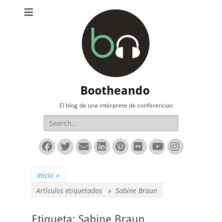
Bootheando
El blog de una intérprete de conferencias
Buscar:
Facebook
Twitter
Correo
LinkedIn
Pinterest
Flickr
YouTube
Instag
electrónico
Inicio
»
Artículos etiquetados »
Sabine Braun
Etiqueta:
Sabine Braun