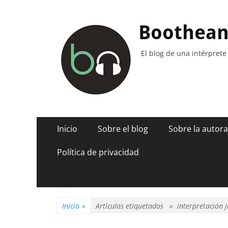
Boothea
El blog de una intérprete
Menú
Saltar
Inicio
Sobre el blog
Sobre la autora
al
principal
contenido
Política de privacidad
Inicio
»
Artículos etiquetados »
interpretación j