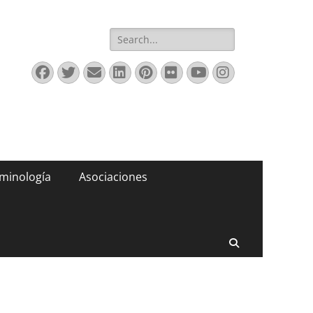
Buscar:
Facebook
Twitter
Correo
LinkedIn
Pinterest
Flickr
YouTube
Instagram
electrónico
minología
Asociaciones
Buscar