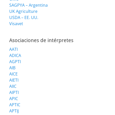
SAGPYA – Argentina
UK Agriculture
USDA – EE. UU.
Visavet
Asociaciones de intérpretes
AATI
ADICA
AGPTI
AIB
AICE
AIETI
AIIC
AIPTI
APIC
APTIC
APTIJ