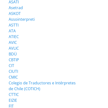
ASATI
Asetrad
ASKOT
Assointerpreti
ASTTI
ATA
ATIEC
AVIC
AVLIC
BDÜ
CBTIP
CIT
CIUTI
CMIC
Colegio de Traductores e Intérpretes
de Chile (COTICH)
CTTIC
EIZIE
FIT