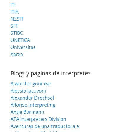
ITI
ITIA
NZSTI
SFT
STIBC
UNETICA
Universitas
Xarxa
Blogs y páginas de intérpretes
A word in your ear
Alessio Iacovoni
Alexander Drechsel
Alfonso interpreting
Antje Bormann
ATA Interpreters Division
Aventuras de una traductora e