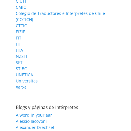
CIUTI
CMIC
Colegio de Traductores e Intérpretes de Chile
(COTICH)
CTTIC
EIZIE
FIT
ITI
ITIA
NZSTI
SFT
STIBC
UNETICA
Universitas
Xarxa
Blogs y páginas de intérpretes
A word in your ear
Alessio Iacovoni
Alexander Drechsel