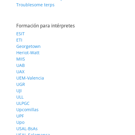
Troublesome terps
Formación para intérpretes
ESIT
ETI
Georgetown
Heriot-Watt
MIIS
UAB
UAX
UEM-Valencia
UGR
UJI
ULL
ULPGC
Upcomillas
UPF
Upo
USAL-BsAs
USAL-Salamanca