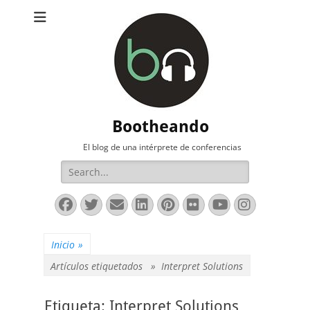
Bootheando
El blog de una intérprete de conferencias
Buscar:
Facebook
Twitter
Correo
LinkedIn
Pinterest
Flickr
YouTube
Instag
electrónico
Inicio
»
Artículos etiquetados »
Interpret Solutions
Etiqueta:
Interpret Solutions