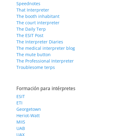
Speednotes
That Interpreter
The booth inhabitant
The court interpreter
The Daily Terp
The ESIT Post
The Interpreter Diaries
The medical interpreter blog
The mute button
The Professional Interpreter
Troublesome terps
Formación para intérpretes
ESIT
ETI
Georgetown
Heriot-Watt
MIIS
UAB
UAX