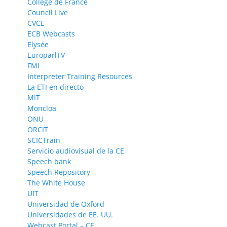
Collège de France
Council Live
CVCE
ECB Webcasts
Elysée
EuroparlTV
FMI
Interpreter Training Resources
La ETI en directo
MIT
Moncloa
ONU
ORCIT
SCICTrain
Servicio audiovisual de la CE
Speech bank
Speech Repository
The White House
UIT
Universidad de Oxford
Universidades de EE. UU.
Webcast Portal – CE