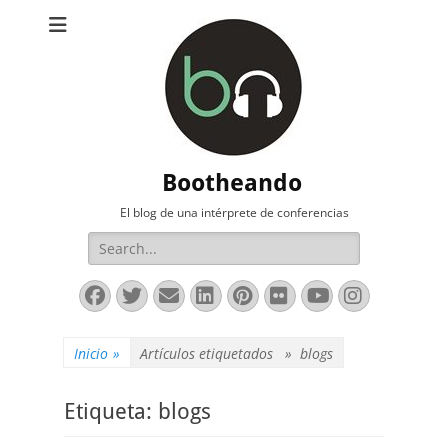
Bootheando
El blog de una intérprete de conferencias
Buscar:
Facebook
Twitter
Correo
LinkedIn
Pinterest
Flickr
YouTube
Instag
electrónico
Inicio
»
Artículos etiquetados »
blogs
Etiqueta:
blogs