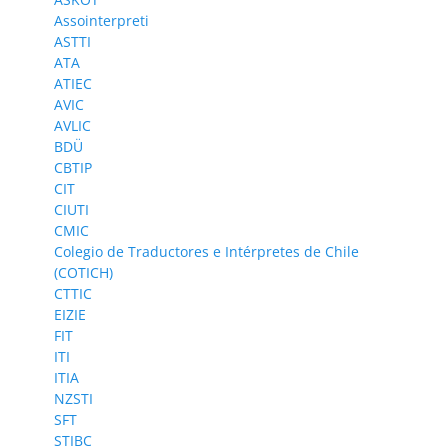
Assointerpreti
ASTTI
ATA
ATIEC
AVIC
AVLIC
BDÜ
CBTIP
CIT
CIUTI
CMIC
Colegio de Traductores e Intérpretes de Chile
(COTICH)
CTTIC
EIZIE
FIT
ITI
ITIA
NZSTI
SFT
STIBC