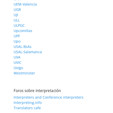
UEM-Valencia
UGR
UJI
ULL
ULPGC
Upcomillas
UPF
Upo
USAL-BsAs
USAL-Salamanca
UVA
UVIC
Uvigo
Westminster
Foros sobre interpretación
Interpreters and Conference interpreters
Interpreting.info
Translators cafe