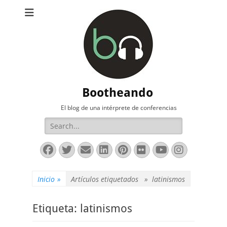
Bootheando
El blog de una intérprete de conferencias
Buscar:
Facebook
Twitter
Correo
LinkedIn
Pinterest
Flickr
YouTube
Instag
electrónico
Inicio
»
Artículos etiquetados »
latinismos
Etiqueta:
latinismos