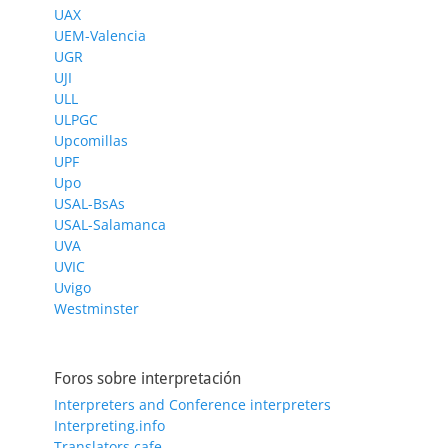
UAX
UEM-Valencia
UGR
UJI
ULL
ULPGC
Upcomillas
UPF
Upo
USAL-BsAs
USAL-Salamanca
UVA
UVIC
Uvigo
Westminster
Foros sobre interpretación
Interpreters and Conference interpreters
Interpreting.info
Translators cafe