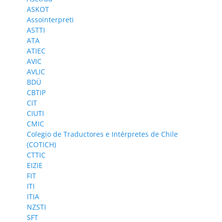
ASKOT
Assointerpreti
ASTTI
ATA
ATIEC
AVIC
AVLIC
BDÜ
CBTIP
CIT
CIUTI
CMIC
Colegio de Traductores e Intérpretes de Chile
(COTICH)
CTTIC
EIZIE
FIT
ITI
ITIA
NZSTI
SFT