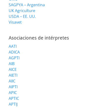
SAGPYA – Argentina
UK Agriculture
USDA – EE. UU.
Visavet
Asociaciones de intérpretes
AATI
ADICA
AGPTI
AIB
AICE
AIETI
AIIC
AIPTI
APIC
APTIC
APTIJ