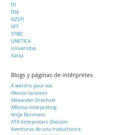
ITI
ITIA
NZSTI
SFT
STIBC
UNETICA
Universitas
Xarxa
Blogs y páginas de intérpretes
A word in your ear
Alessio Iacovoni
Alexander Drechsel
Alfonso interpreting
Antje Bormann
ATA Interpreters Division
Aventuras de una traductora e