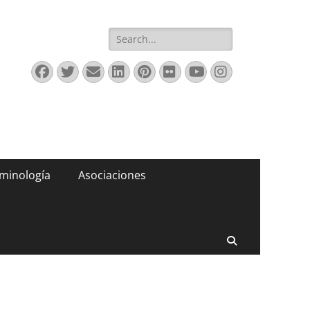
Buscar:
Facebook
Twitter
Correo
LinkedIn
Pinterest
Flickr
YouTube
Instagram
electrónico
minología
Asociaciones
Buscar