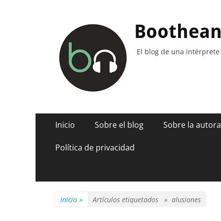
Boothea
El blog de una intérprete
Menú
Saltar
Inicio
Sobre el blog
Sobre la autora
al
principal
contenido
Política de privacidad
Inicio
»
Artículos etiquetados »
alusiones