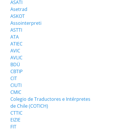
ASATI
Asetrad
ASKOT
Assointerpreti
ASTTI
ATA
ATIEC
AVIC
AVLIC
BDÜ
CBTIP
CIT
CIUTI
CMIC
Colegio de Traductores e Intérpretes
de Chile (COTICH)
CTTIC
EIZIE
FIT