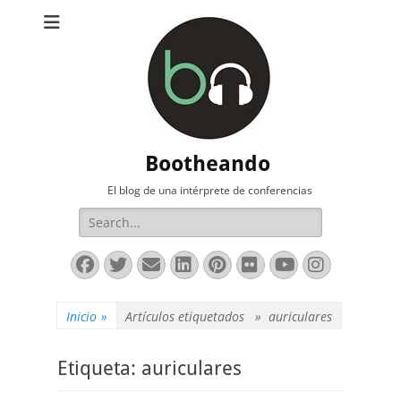
Bootheando
El blog de una intérprete de conferencias
Buscar:
Facebook
Twitter
Correo
LinkedIn
Pinterest
Flickr
YouTube
Instag
electrónico
Inicio
»
Artículos etiquetados »
auriculares
Etiqueta:
auriculares