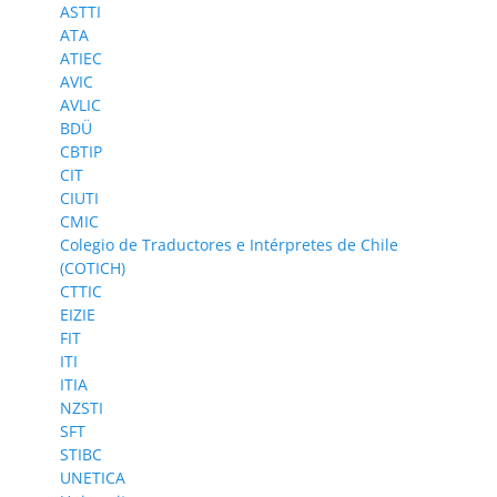
ASTTI
ATA
ATIEC
AVIC
AVLIC
BDÜ
CBTIP
CIT
CIUTI
CMIC
Colegio de Traductores e Intérpretes de Chile
(COTICH)
CTTIC
EIZIE
FIT
ITI
ITIA
NZSTI
SFT
STIBC
UNETICA