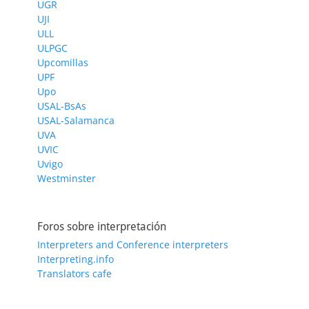
UGR
UJI
ULL
ULPGC
Upcomillas
UPF
Upo
USAL-BsAs
USAL-Salamanca
UVA
UVIC
Uvigo
Westminster
Foros sobre interpretación
Interpreters and Conference interpreters
Interpreting.info
Translators cafe