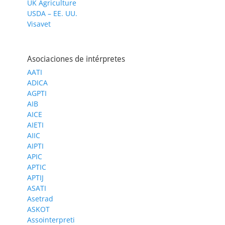
UK Agriculture
USDA – EE. UU.
Visavet
Asociaciones de intérpretes
AATI
ADICA
AGPTI
AIB
AICE
AIETI
AIIC
AIPTI
APIC
APTIC
APTIJ
ASATI
Asetrad
ASKOT
Assointerpreti