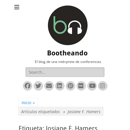
Bootheando
El blog de una intérprete de conferencias
Buscar:
Facebook
Twitter
Correo
LinkedIn
Pinterest
Flickr
YouTube
Instag
electrónico
Inicio
»
Artículos etiquetados »
Josiane F. Hamers
Etiqueta:
Josiane F. Hamers