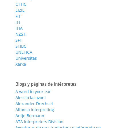
CTTIC
EIZIE
FIT
ITI
ITIA
NZSTI
SFT
STIBC
UNETICA
Universitas
Xarxa
Blogs y páginas de intérpretes
A word in your ear
Alessio Iacovoni
Alexander Drechsel
Alfonso interpreting
Antje Bormann
ATA Interpreters Division
Aventuras de una traductora e intérprete en