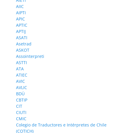
AIETI
AIIC
AIPTI
APIC
APTIC
APTIJ
ASATI
Asetrad
ASKOT
Assointerpreti
ASTTI
ATA
ATIEC
AVIC
AVLIC
BDÜ
CBTIP
CIT
CIUTI
CMIC
Colegio de Traductores e Intérpretes de Chile
(COTICH)