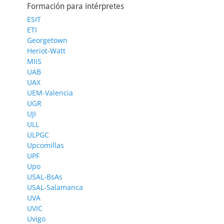
Formación para intérpretes
ESIT
ETI
Georgetown
Heriot-Watt
MIIS
UAB
UAX
UEM-Valencia
UGR
UJI
ULL
ULPGC
Upcomillas
UPF
Upo
USAL-BsAs
USAL-Salamanca
UVA
UVIC
Uvigo