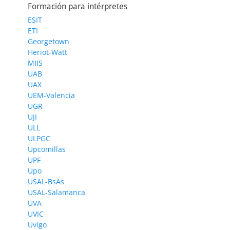
Formación para intérpretes
ESIT
ETI
Georgetown
Heriot-Watt
MIIS
UAB
UAX
UEM-Valencia
UGR
UJI
ULL
ULPGC
Upcomillas
UPF
Upo
USAL-BsAs
USAL-Salamanca
UVA
UVIC
Uvigo