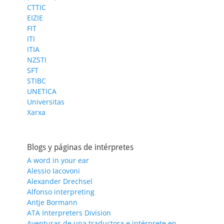
CTTIC
EIZIE
FIT
ITI
ITIA
NZSTI
SFT
STIBC
UNETICA
Universitas
Xarxa
Blogs y páginas de intérpretes
A word in your ear
Alessio Iacovoni
Alexander Drechsel
Alfonso interpreting
Antje Bormann
ATA Interpreters Division
Aventuras de una traductora e intérprete en