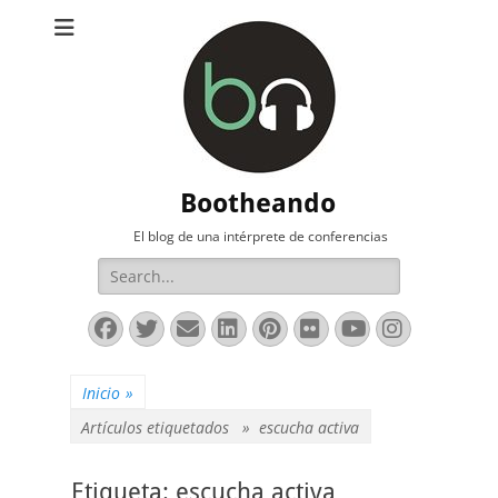
Bootheando
El blog de una intérprete de conferencias
Buscar:
Facebook
Twitter
Correo
LinkedIn
Pinterest
Flickr
YouTube
Instag
electrónico
Inicio
»
Artículos etiquetados »
escucha activa
Etiqueta:
escucha activa