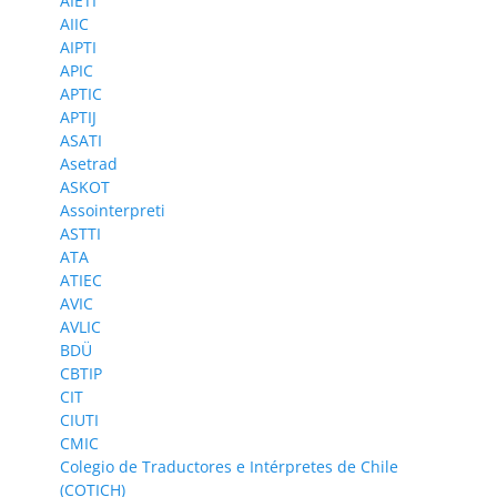
AIETI
AIIC
AIPTI
APIC
APTIC
APTIJ
ASATI
Asetrad
ASKOT
Assointerpreti
ASTTI
ATA
ATIEC
AVIC
AVLIC
BDÜ
CBTIP
CIT
CIUTI
CMIC
Colegio de Traductores e Intérpretes de Chile
(COTICH)