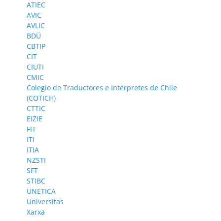
ATIEC
AVIC
AVLIC
BDÜ
CBTIP
CIT
CIUTI
CMIC
Colegio de Traductores e Intérpretes de Chile
(COTICH)
CTTIC
EIZIE
FIT
ITI
ITIA
NZSTI
SFT
STIBC
UNETICA
Universitas
Xarxa