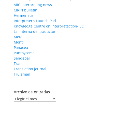
AIIC Interpreting news
CIRIN bulletin
Hermeneus
Interpreter's Launch Pad
Knowledge Centre on Interpretaction- EC
La linterna del traductor
Meta
Monti
Panacea
Puntoycoma
Sendebar
Trans
Translation journal
Trujamán
Archivo de entradas
Archivo
de
entradas