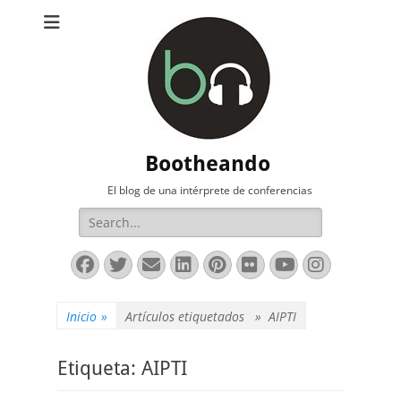
Bootheando
El blog de una intérprete de conferencias
Buscar:
Facebook
Twitter
Correo
LinkedIn
Pinterest
Flickr
YouTube
Instag
electrónico
Inicio
»
Artículos etiquetados »
AIPTI
Etiqueta:
AIPTI