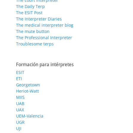
The court interpreter
The Daily Terp
The ESIT Post
The Interpreter Diaries
The medical interpreter blog
The mute button
The Professional Interpreter
Troublesome terps
Formación para intérpretes
ESIT
ETI
Georgetown
Heriot-Watt
MIIS
UAB
UAX
UEM-Valencia
UGR
UJI