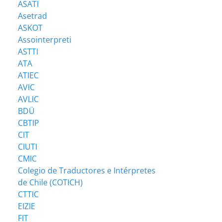
ASATI
Asetrad
ASKOT
Assointerpreti
ASTTI
ATA
ATIEC
AVIC
AVLIC
BDÜ
CBTIP
CIT
CIUTI
CMIC
Colegio de Traductores e Intérpretes
de Chile (COTICH)
CTTIC
EIZIE
FIT