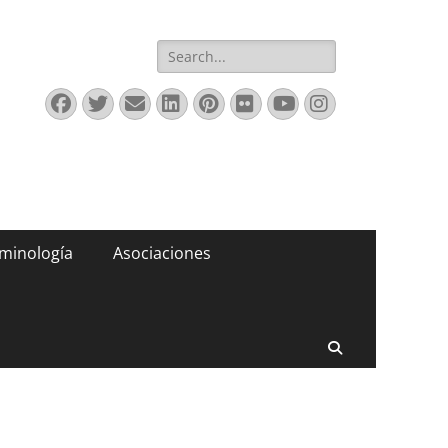
Buscar:
Facebook
Twitter
Correo
LinkedIn
Pinterest
Flickr
YouTube
Instagram
electrónico
minología
Asociaciones
Buscar