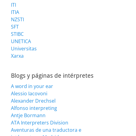
ITI
ITIA
NZSTI
SFT
STIBC
UNETICA
Universitas
Xarxa
Blogs y páginas de intérpretes
A word in your ear
Alessio Iacovoni
Alexander Drechsel
Alfonso interpreting
Antje Bormann
ATA Interpreters Division
Aventuras de una traductora e