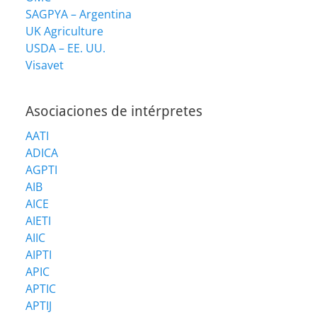
SAGPYA – Argentina
UK Agriculture
USDA – EE. UU.
Visavet
Asociaciones de intérpretes
AATI
ADICA
AGPTI
AIB
AICE
AIETI
AIIC
AIPTI
APIC
APTIC
APTIJ