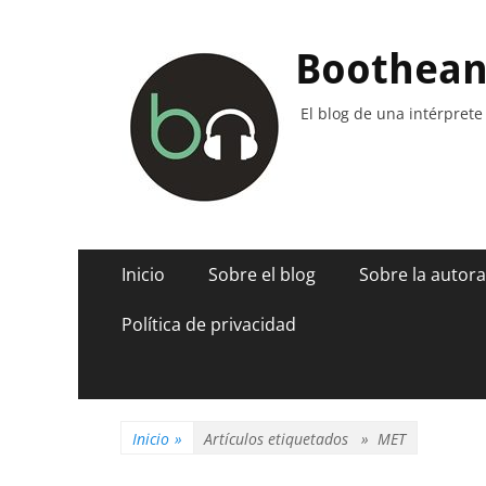
Boothea
El blog de una intérprete
Menú
Saltar
Inicio
Sobre el blog
Sobre la autora
al
principal
contenido
Política de privacidad
Inicio
»
Artículos etiquetados »
MET