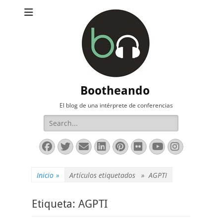
Bootheando
El blog de una intérprete de conferencias
Buscar:
Facebook
Twitter
Correo
LinkedIn
Pinterest
Flickr
YouTube
Instag
electrónico
Inicio
»
Artículos etiquetados »
AGPTI
Etiqueta:
AGPTI