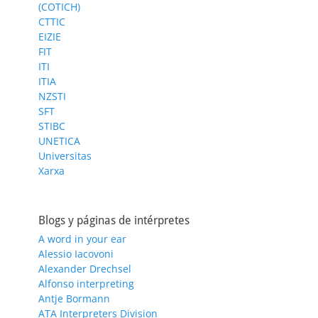
(COTICH)
CTTIC
EIZIE
FIT
ITI
ITIA
NZSTI
SFT
STIBC
UNETICA
Universitas
Xarxa
Blogs y páginas de intérpretes
A word in your ear
Alessio Iacovoni
Alexander Drechsel
Alfonso interpreting
Antje Bormann
ATA Interpreters Division