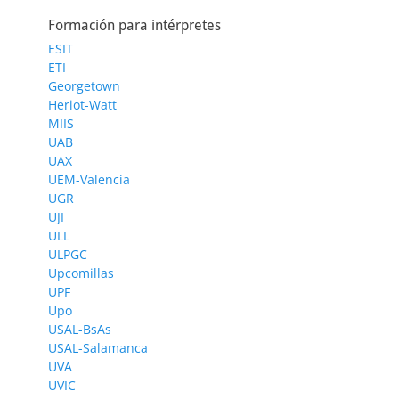
Formación para intérpretes
ESIT
ETI
Georgetown
Heriot-Watt
MIIS
UAB
UAX
UEM-Valencia
UGR
UJI
ULL
ULPGC
Upcomillas
UPF
Upo
USAL-BsAs
USAL-Salamanca
UVA
UVIC