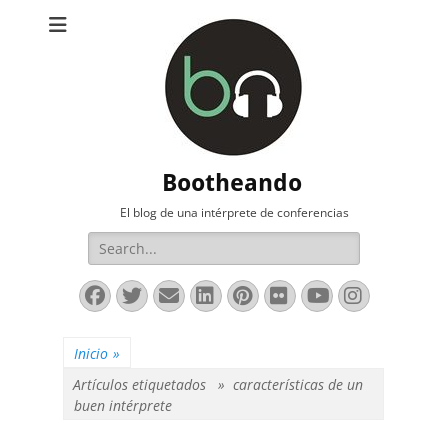
Bootheando
El blog de una intérprete de conferencias
Buscar:
Facebook
Twitter
Correo
LinkedIn
Pinterest
Flickr
YouTube
Instag
electrónico
Inicio
»
Artículos etiquetados »
características de un
buen intérprete