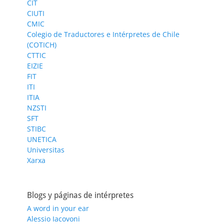
CIT
CIUTI
CMIC
Colegio de Traductores e Intérpretes de Chile
(COTICH)
CTTIC
EIZIE
FIT
ITI
ITIA
NZSTI
SFT
STIBC
UNETICA
Universitas
Xarxa
Blogs y páginas de intérpretes
A word in your ear
Alessio Iacovoni