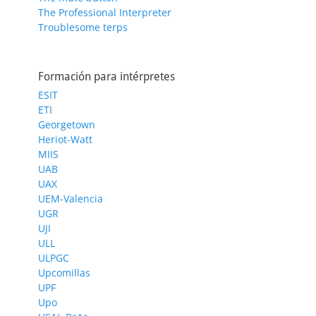
The Professional Interpreter
Troublesome terps
Formación para intérpretes
ESIT
ETI
Georgetown
Heriot-Watt
MIIS
UAB
UAX
UEM-Valencia
UGR
UJI
ULL
ULPGC
Upcomillas
UPF
Upo