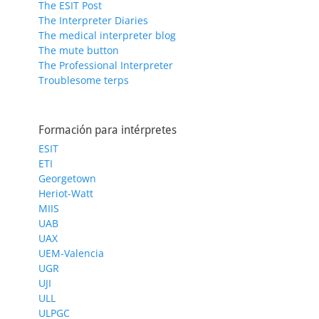
The ESIT Post
The Interpreter Diaries
The medical interpreter blog
The mute button
The Professional Interpreter
Troublesome terps
Formación para intérpretes
ESIT
ETI
Georgetown
Heriot-Watt
MIIS
UAB
UAX
UEM-Valencia
UGR
UJI
ULL
ULPGC