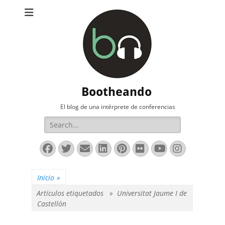
Bootheando
El blog de una intérprete de conferencias
Buscar:
Facebook
Twitter
Correo
LinkedIn
Pinterest
Flickr
YouTube
Instag
electrónico
Inicio
»
Artículos etiquetados »
Universitat Jaume I de
Castellón