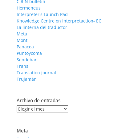
CIRIN bulletin
Hermeneus
Interpreter's Launch Pad
Knowledge Centre on Interpretaction- EC
La linterna del traductor
Meta
Monti
Panacea
Puntoycoma
Sendebar
Trans
Translation journal
Trujamán
Archivo de entradas
Archivo
de
entradas
Meta