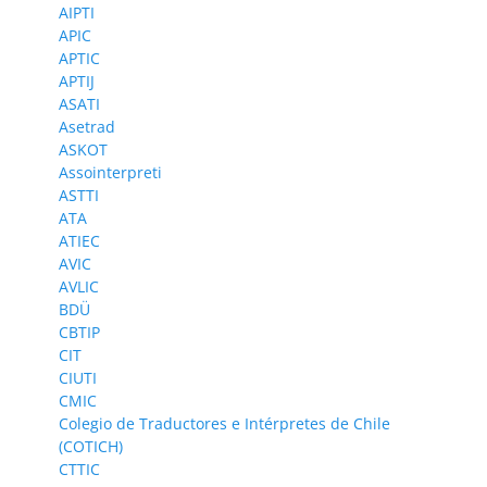
AIPTI
APIC
APTIC
APTIJ
ASATI
Asetrad
ASKOT
Assointerpreti
ASTTI
ATA
ATIEC
AVIC
AVLIC
BDÜ
CBTIP
CIT
CIUTI
CMIC
Colegio de Traductores e Intérpretes de Chile
(COTICH)
CTTIC