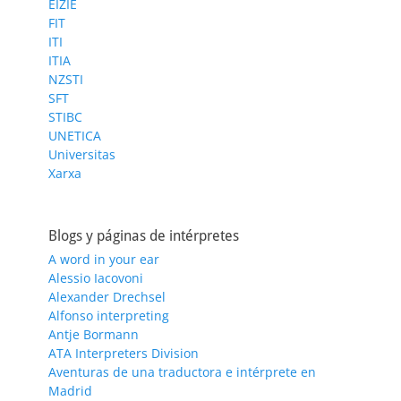
EIZIE
FIT
ITI
ITIA
NZSTI
SFT
STIBC
UNETICA
Universitas
Xarxa
Blogs y páginas de intérpretes
A word in your ear
Alessio Iacovoni
Alexander Drechsel
Alfonso interpreting
Antje Bormann
ATA Interpreters Division
Aventuras de una traductora e intérprete en
Madrid