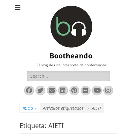
Bootheando
El blog de una intérprete de conferencias
Buscar:
Facebook
Twitter
Correo
LinkedIn
Pinterest
Flickr
YouTube
Instag
electrónico
Inicio
»
Artículos etiquetados »
AIETI
Etiqueta:
AIETI