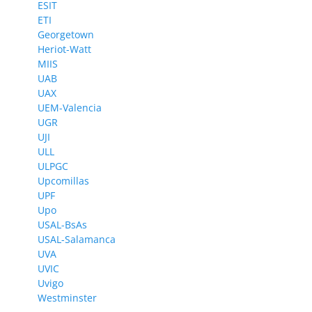
ESIT
ETI
Georgetown
Heriot-Watt
MIIS
UAB
UAX
UEM-Valencia
UGR
UJI
ULL
ULPGC
Upcomillas
UPF
Upo
USAL-BsAs
USAL-Salamanca
UVA
UVIC
Uvigo
Westminster