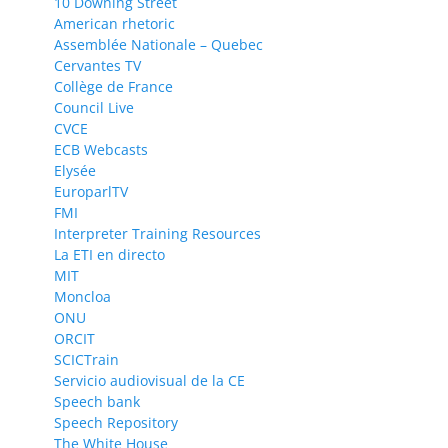
10 Downing Street
American rhetoric
Assemblée Nationale – Quebec
Cervantes TV
Collège de France
Council Live
CVCE
ECB Webcasts
Elysée
EuroparlTV
FMI
Interpreter Training Resources
La ETI en directo
MIT
Moncloa
ONU
ORCIT
SCICTrain
Servicio audiovisual de la CE
Speech bank
Speech Repository
The White House