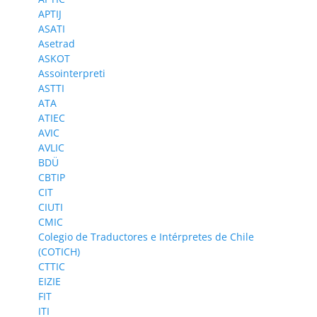
APTIJ
ASATI
Asetrad
ASKOT
Assointerpreti
ASTTI
ATA
ATIEC
AVIC
AVLIC
BDÜ
CBTIP
CIT
CIUTI
CMIC
Colegio de Traductores e Intérpretes de Chile
(COTICH)
CTTIC
EIZIE
FIT
ITI