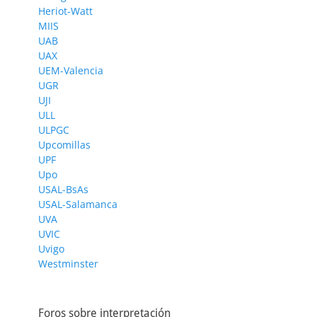
Heriot-Watt
MIIS
UAB
UAX
UEM-Valencia
UGR
UJI
ULL
ULPGC
Upcomillas
UPF
Upo
USAL-BsAs
USAL-Salamanca
UVA
UVIC
Uvigo
Westminster
Foros sobre interpretación