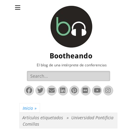
Bootheando
El blog de una intérprete de conferencias
Buscar:
Facebook
Twitter
Correo
LinkedIn
Pinterest
Flickr
YouTube
Instag
electrónico
Inicio
»
Artículos etiquetados »
Universidad Pontificia
Comillas