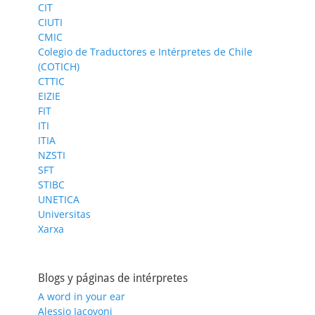
CIT
CIUTI
CMIC
Colegio de Traductores e Intérpretes de Chile
(COTICH)
CTTIC
EIZIE
FIT
ITI
ITIA
NZSTI
SFT
STIBC
UNETICA
Universitas
Xarxa
Blogs y páginas de intérpretes
A word in your ear
Alessio Iacovoni