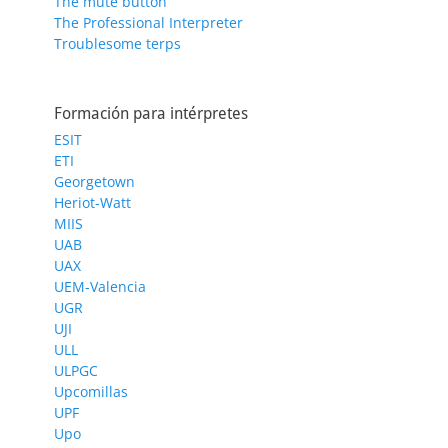
The mute button
The Professional Interpreter
Troublesome terps
Formación para intérpretes
ESIT
ETI
Georgetown
Heriot-Watt
MIIS
UAB
UAX
UEM-Valencia
UGR
UJI
ULL
ULPGC
Upcomillas
UPF
Upo