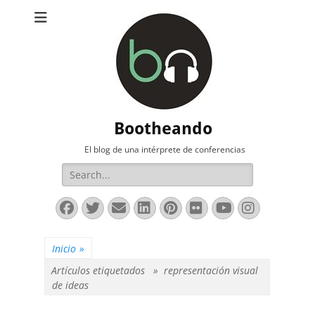
Bootheando
El blog de una intérprete de conferencias
Buscar:
Facebook
Twitter
Correo
LinkedIn
Pinterest
Flickr
YouTube
Instag
electrónico
Inicio
»
Artículos etiquetados »
representación visual
de ideas