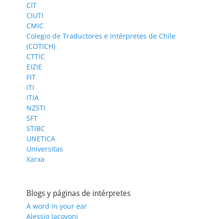
CIT
CIUTI
CMIC
Colegio de Traductores e Intérpretes de Chile
(COTICH)
CTTIC
EIZIE
FIT
ITI
ITIA
NZSTI
SFT
STIBC
UNETICA
Universitas
Xarxa
Blogs y páginas de intérpretes
A word in your ear
Alessio Iacovoni