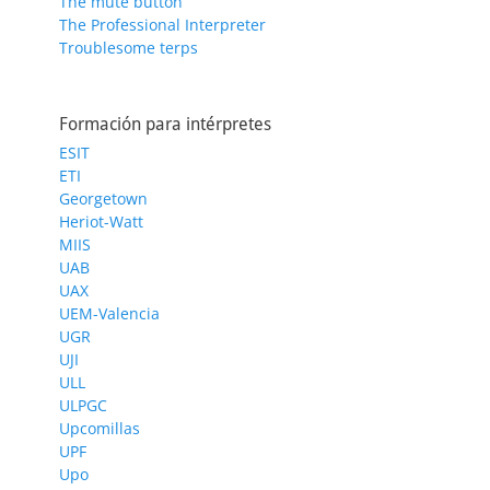
The mute button
The Professional Interpreter
Troublesome terps
Formación para intérpretes
ESIT
ETI
Georgetown
Heriot-Watt
MIIS
UAB
UAX
UEM-Valencia
UGR
UJI
ULL
ULPGC
Upcomillas
UPF
Upo