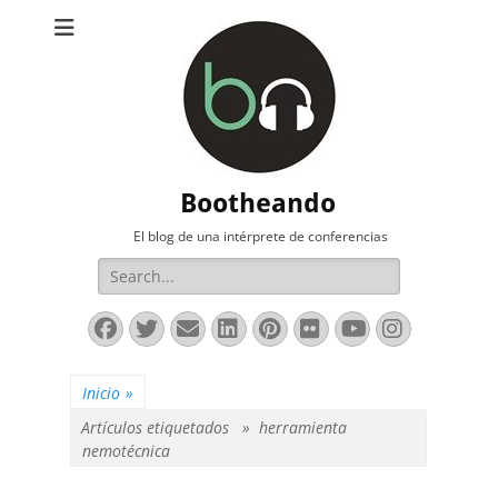
Bootheando
El blog de una intérprete de conferencias
Buscar:
Facebook
Twitter
Correo
LinkedIn
Pinterest
Flickr
YouTube
Instag
electrónico
Inicio
»
Artículos etiquetados »
herramienta
nemotécnica